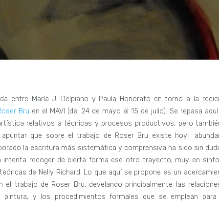
da entre María J. Delpiano y Paula Honorato en torno a la recie
Roser Bru
en el MAVI (del 24 de mayo al 15 de julio). Se repasa aquí
artística relativos a técnicas y procesos productivos, pero tambié
o apuntar que sobre el trabajo de Roser Bru existe hoy abunda
laborado la escritura más sistemática y comprensiva ha sido sin duda
ón intenta recoger de cierta forma ese otro trayecto, muy en sinto
s teóricas de Nelly Richard. Lo que aquí se propone es un acercamie
 el trabajo de Roser Bru, develando principalmente las relacione
 la pintura, y los procedimientos formales que se emplean para