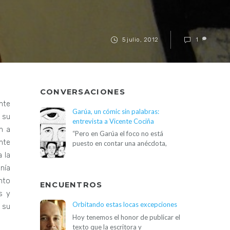
5 julio, 2012
1
CONVERSACIONES
nte
Garúa, un cómic sin palabras:
 su
entrevista a Vicente Cociña
n a
“Pero en Garúa el foco no está
nte
puesto en contar una anécdota,
 la
nía
nto
ENCUENTROS
s y
Orbitando estas locas excepciones
 su
Hoy tenemos el honor de publicar el
texto que la escritora y