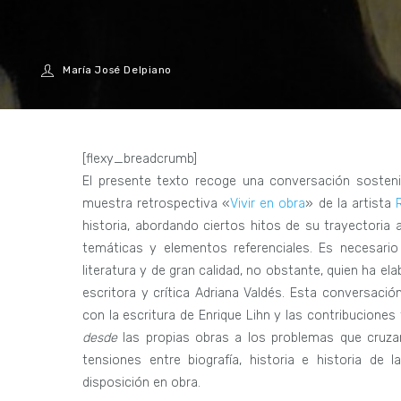
María José Delpiano
[flexy_breadcrumb]
El presente texto recoge una conversación sosteni
muestra retrospectiva «
Vivir en obra
» de la artista
historia, abordando ciertos hitos de su trayectoria 
temáticas y elementos referenciales. Es necesari
literatura y de gran calidad, no obstante, quien ha e
escritora y crítica Adriana Valdés. Esta conversaci
con la escritura de Enrique Lihn y las contribucione
desde
las propias obras a los problemas que cruzan
tensiones entre biografía, historia e historia de
disposición en obra.