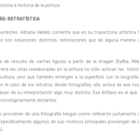
toria e historia de la pintura.
RE-RETRATÍSTICA
rrentes. Adriana Valdés comenta que en su trayectoria artística 
e con soluciones distintas, reiteraciones que de alguna manera 
de rescate de ciertas figuras a partir de la imagen (Kafka, Mile
nera las citas reelaboradas en la pintura no sólo activan las histor
ltura, sino que también emergen a la superficie con la biografía
n el caso de los retratos desde fotografías, ella activa de ese ros
hacen de su interpretación algo muy distinto. Ese énfasis es el que
cronológicamente distantes.
no provienen de una fotografía tengan como referente justamente 
 específicamente algunos de sus motivos principales provengan de 
).