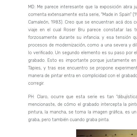
MD: Me parece interesante que la exposición abra j
comenta extensamente esta serie, “Made in Spain” (19
Camaleón, 1983). Creo que se encuentran acá dos cos
viaje en el cual Roser Bru parece constatar las 
forzosamente durante su infancia; y esa tensión q
procesos de modernización, como a una severa y dila
lo verificado. Un segundo elemento es su paso por el T
grabado. Esto es importante porque justamente en
Tàpies, y tras ese encuentro se propone experimenta
manera de pintar entra en complicidad con el grabado: 
corregir.
PH: Claro, ocurre que esta serie es tan “dibujísti
mencionaste, de cómo el grabado intercepta la pintu
pintura, la mancha, se toma la imagen gráfica, es u
graba, pero también cuando graba pinta.