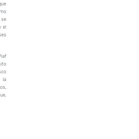
que
omo
 se
 el
ses
iaf
sito
sco
 la
os,
ue,