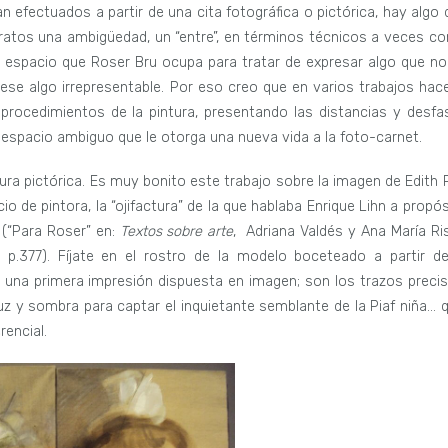
n efectuados a partir de una cita fotográfica o pictórica, hay algo 
ratos una ambigüedad, un “entre”, en términos técnicos a veces c
espacio que Roser Bru ocupa para tratar de expresar algo que no
 ese algo irrepresentable. Por eso creo que en varios trabajos hace
procedimientos de la pintura, presentando las distancias y desfa
 espacio ambiguo que le otorga una nueva vida a la foto-carnet.
ura pictórica. Es muy bonito este trabajo sobre la imagen de Edith P
io de pintora, la “ojifactura” de la que hablaba Enrique Lihn a propó
 (“Para Roser” en:
Textos sobre arte
, Adriana Valdés y Ana María Ri
 p.377). Fíjate en el rostro de la modelo boceteado a partir de
o una primera impresión dispuesta en imagen; son los trazos precis
z y sombra para captar el inquietante semblante de la Piaf niña… q
encial.