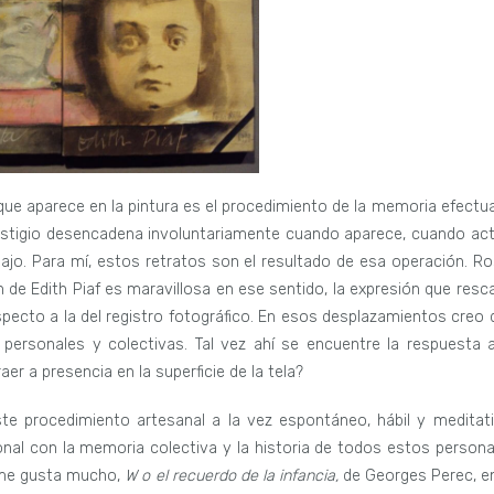
 que aparece en la pintura es el procedimiento de la memoria efectu
l vestigio desencadena involuntariamente cuando aparece, cuando act
jo. Para mí, estos retratos son el resultado de esa operación. Ro
 de Edith Piaf es maravillosa en ese sentido, la expresión que resca
ecto a la del registro fotográfico. En esos desplazamientos creo 
 personales y colectivas. Tal vez ahí se encuentre la respuesta a
er a presencia en la superficie de la tela?
ste procedimiento artesanal a la vez espontáneo, hábil y meditati
nal con la memoria colectiva y la historia de todos estos persona
e me gusta mucho,
W o el recuerdo de la infancia,
de Georges Perec, en