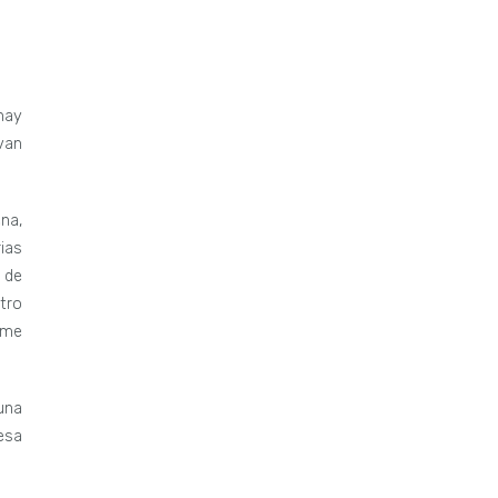
hay
van
na,
ias
 de
tro
 me
una
esa