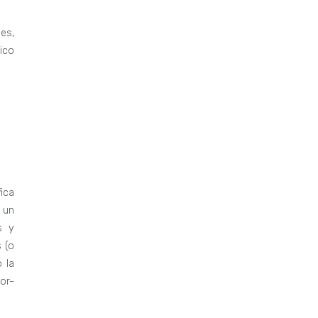
es,
ico
ica
 un
s y
 (o
 la
or-