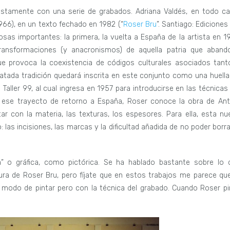
ustamente con una serie de grabados. Adriana Valdés, en todo ca
66), en un texto fechado en 1982 (“
Roser Bru
”. Santiago: Ediciones
as importantes: la primera, la vuelta a España de la artista en 19
transformaciones (y anacronismos) de aquella patria que aband
ue provoca la coexistencia de códigos culturales asociados tant
tada tradición quedará inscrita en este conjunto como una huella
aller 99, al cual ingresa en 1957 para introducirse en las técnicas 
 ese trayecto de retorno a España, Roser conoce la obra de Ant
r con la materia, las texturas, los espesores. Para ella, esta nu
las incisiones, las marcas y la dificultad añadida de no poder borra
ca” o gráfica, como pictórica. Se ha hablado bastante sobre lo 
ra de Roser Bru, pero fíjate que en estos trabajos me parece que
n modo de pintar pero con la técnica del grabado. Cuando Roser pi