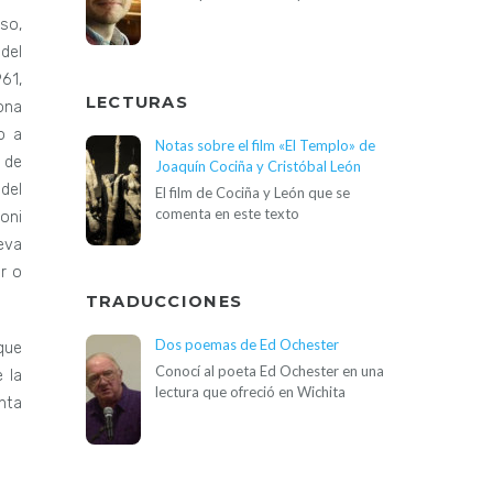
so,
 del
61,
LECTURAS
ona
o a
Notas sobre el film «El Templo» de
 de
Joaquín Cociña y Cristóbal León
del
El film de Cociña y León que se
comenta en este texto
oni
eva
r o
TRADUCCIONES
Dos poemas de Ed Ochester
que
Conocí al poeta Ed Ochester en una
 la
lectura que ofreció en Wichita
nta