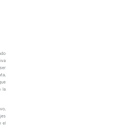
ado
iva
ser
ta,
que
 la
vo,
jes
 el