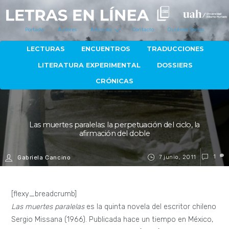
Portada
Autores
Artículos
Contacto
Quiénes Somos
LECTURAS
ENCUENTROS
TRADUCCIONES
LITERATURA EXPERIMENTAL
DOSSIERS
CRÓNICAS
Las muertes paralelas: la perpetuación del ciclo, la
afirmación del doble
7 junio, 2011
1
Gabriela Cancino
[flexy_breadcrumb]
Las muertes paralelas
es la quinta novela del escritor chileno
Sergio Missana (1966). Publicada hace un tiempo en México,