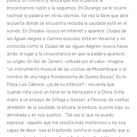
parece un misterio y, ahora que ella lo piensa, le
encontramos razón y la seguimos. En Durango se le ocurre
rastrear la palabra en otros idiomas; tal vez la llave que abre
la puerta donde se encuentra recluida la saudade esté en el
sonido. En Orizaba –busco en Internet y aparece:
Ciudad de
las Aguas Alegres
o
Camino boscoso
, está en Veracruz y es
conocida como la
Ciudad de las Aguas Alegres-
busca hacia
atrás, el lugar y la circunstancia en que la palabra apareció,
su origen. En Río de Janeiro –influida por el calor– imagina
“un instrumento musical de las costas de Mozambique o el
nombre de una negra frondosísima de Guinea Bissau”. En la
Plaza Luis Cabrera -¿la de su infancia?-, recuerda que
cuando niña cavó un túnel en la tierra para ir a China. Echa
mano a un ensayo de Ortega y Gasset, a Pessoa, da vueltas
alrededor de la saudade, la encara, la seduce, la pone bajo su
almohada y en sus sueños… “Tal vez lo que no puedo
expresar –aquello que me resulta más misterioso y no soy
capaz de decir- sea el trasfondo contra el cual aquello que sí