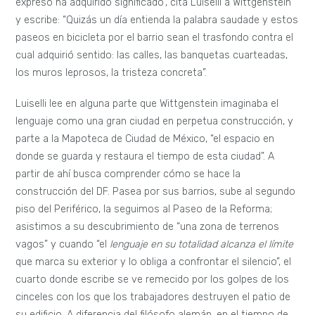
expreso ha adquirido significado”, cita Luiselli a Wittgenstein
y escribe: “Quizás un día entienda la palabra saudade y estos
paseos en bicicleta por el barrio sean el trasfondo contra el
cual adquirió sentido: las calles, las banquetas cuarteadas,
los muros leprosos, la tristeza concreta”.
Luiselli lee en alguna parte que Wittgenstein imaginaba el
lenguaje como una gran ciudad en perpetua construcción, y
parte a la Mapoteca de Ciudad de México, “el espacio en
donde se guarda y restaura el tiempo de esta ciudad”. A
partir de ahí busca comprender cómo se hace la
construcción del DF. Pasea por sus barrios, sube al segundo
piso del Periférico, la seguimos al Paseo de la Reforma;
asistimos a su descubrimiento de “una zona de terrenos
vagos” y cuando “el
lenguaje en su totalidad alcanza el límite
que marca su exterior y lo obliga a confrontar el silencio”, el
cuarto donde escribe se ve remecido por los golpes de los
cinceles con los que los trabajadores destruyen el patio de
su edificio. A diferencia del filósofo alemán, en el tiempo de