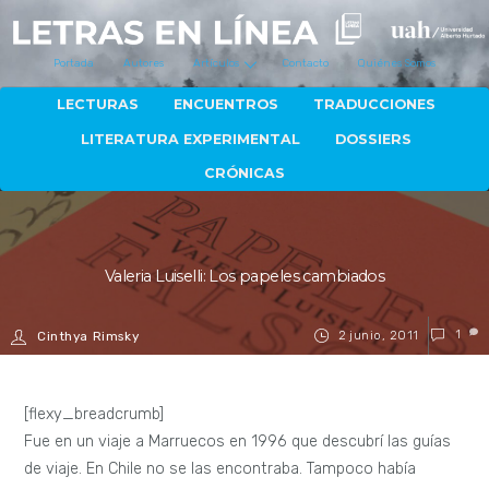
Portada
Autores
Artículos
Contacto
Quiénes Somos
LECTURAS
ENCUENTROS
TRADUCCIONES
LITERATURA EXPERIMENTAL
DOSSIERS
CRÓNICAS
Valeria Luiselli: Los papeles cambiados
2 junio, 2011
1
Cinthya Rimsky
[flexy_breadcrumb]
Fue en un viaje a Marruecos en 1996 que descubrí las guías
de viaje. En Chile no se las encontraba. Tampoco había