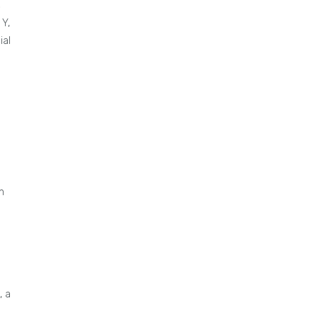
e
 Y,
ial
n
, a