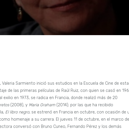
, Valeria Sarmiento inició sus estudios en la Escuela de Cine de esta
e de las primeras películas de Raúl Ruiz, con quien se casó en 19
al exilio en 1973, se radica en Francia, donde realizó más de 20
retos
(2008), y
Maria Graham
(2014); por las que ha recibido
la,
El libro negro
, se estrenó en Francia en octubre, con ocasión de 
omo homenaje a su carrera. El jueves 11 de octubre, en el marco de
 directora conversó con Bruno Cuneo, Fernando Pérez y los demás