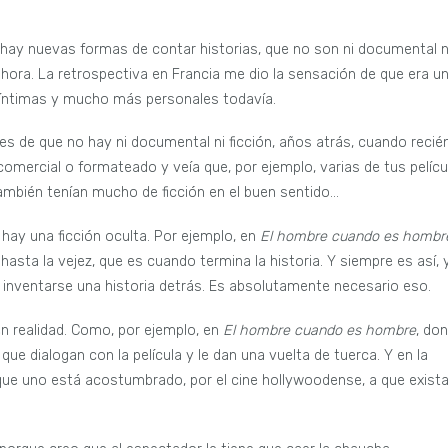
 hay nuevas formas de contar historias, que no son ni documental n
ahora. La retrospectiva en Francia me dio la sensación de que era u
s íntimas y mucho más personales todavía.
s de que no hay ni documental ni ficción, años atrás, cuando recié
comercial o formateado y veía que, por ejemplo, varias de tus pelícu
ambién tenían mucho de ficción en el buen sentido…
hay una ficción oculta. Por ejemplo, en
El hombre cuando es hombr
 hasta la vejez, que es cuando termina la historia. Y siempre es así, 
inventarse una historia detrás. Es absolutamente necesario eso.
en realidad. Como, por ejemplo, en
El hombre cuando es hombre
, do
e dialogan con la película y le dan una vuelta de tuerca. Y en la
 que uno está acostumbrado, por el cine hollywoodense, a que exist