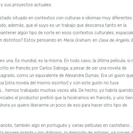
a y sus proyectos actuales.
 estado situado en contextos con culturas e idiomas muy diferentes:
do, además, que el suyo es un trabajo que descansa tanto en la
ntener algún tipo de norte en esos contextos culturales, espacial
tan distintos? Estoy pensando en
María Graham
, en
Casa de Angelis
,
E
s una. Es mundial, es la misma. En todo caso, la última película, si
crito en francés por Carlos Saboga, a pesar de ser una novela de
sagrado, como un equivalente de Alexandre Dumas. Era un guion que
boa
(otra novela del mismo escritor) y con este guión no tuve
s… hemos trabajado muchas veces allá. De hecho, yo habría querido
ciales el productor prefirió que la hiciéramos en francés, y uno tie
Ahora yo quiero liberarme un poco de eso para hacer otro tipo de
rancés, también algo en portugués y varias películas en castellano…
 imagen manda y los diálogos, la dirección de actores, se siguen 