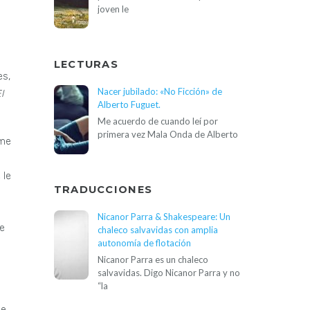
joven le
LECTURAS
es,
Nacer jubilado: «No Ficción» de
l
Alberto Fuguet.
Me acuerdo de cuando leí por
primera vez Mala Onda de Alberto
 me
 le
TRADUCCIONES
Nicanor Parra & Shakespeare: Un
ne
chaleco salvavidas con amplia
autonomía de flotación
Nicanor Parra es un chaleco
salvavidas. Digo Nicanor Parra y no
“la
de