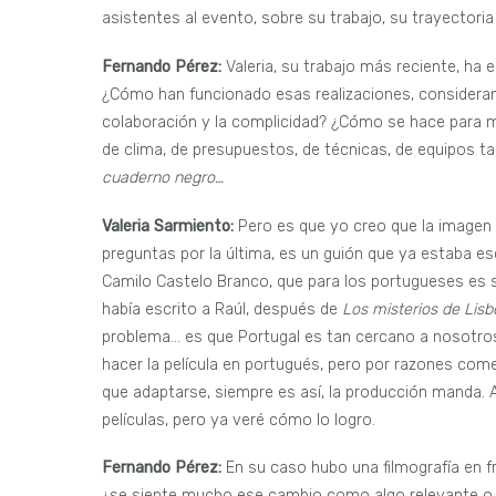
asistentes al evento, sobre su trabajo, su trayectori
Fernando Pérez:
Valeria, su trabajo más reciente, ha
¿Cómo han funcionado esas realizaciones, consideran
colaboración y la complicidad? ¿Cómo se hace para ma
de clima, de presupuestos, de técnicas, de equipos 
cuaderno negro…
Valeria Sarmiento:
Pero es que yo creo que la imagen e
preguntas por la última, es un guión que ya estaba es
Camilo Castelo Branco, que para los portugueses es 
había escrito a Raúl, después de
Los misterios de Lis
problema… es que Portugal es tan cercano a nosotro
hacer la película en portugués, pero por razones comer
que adaptarse, siempre es así, la producción manda. 
películas, pero ya veré cómo lo logro.
Fernando Pérez:
En su caso hubo una filmografía en f
¿se siente mucho ese cambio como algo relevante o la