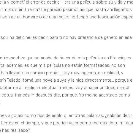
ella y cometí el error de decirle – era una película sobre su vida y m
imiento en tu vida? Le pareció pésimo, así que hasta ahí llegamos.
si son de un hombre o de una mujer; no tengo una fascinación espec
ulina del cine, es decir, para ti no hay diferencia de género en ese
retrospectiva que se acaba de hacer de mis películas en Francia, es
nta, además, es que mis películas no están formateadas, no son
 han llevado un camino propio… soy muy ingenua, en realidad, y
rín Tellado, tomé una novela suya y la hice directamente… porque e
daptarme al medio intelectual francés, voy a hacer un documental
telectual francés. Y después dije, por qué. Yo me he aceptado como
.
es algo así como tics de estilo o, en otras palabras, ¿sabrías decir
tentes en el tiempo, y que podrían valer como marcas de tu mirada
e has realizado?