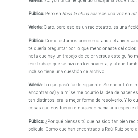
Valeria:
No, yo nunca he querido trabajar la voz en
off
,
Público:
Pero en
Rosa la china
aparece una voz en
off
Valeria:
Claro, pero eso es un radioteatro, es una ficci
Público:
Como estamos conmemorando el aniversario de
te quería preguntar por lo que mencionaste del color
nota que hay un trabajo de color versus este guiño 
ese trabajo que se hizo en los noventa, y al que tam
incluso tiene una cuestión de archivo…
Valeria:
Lo que pasó fue lo siguiente. Se encontró el 
encontrarlos) y a mí se me ocurrió la idea de hacer 
tan distintos, era la mejor forma de resolverlo. Y lo q
cosas que nos fueran empujando hacia una especie de
Público:
¿Por qué piensas tú que ha sido tan bien reci
película. Como que han encontrado a Raúl Ruiz pero a