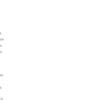
,
 se
es
s,
as
a.
sa
.