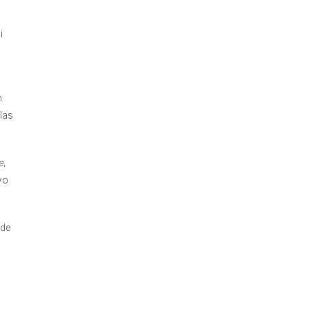
i
n
n
las
e
,
yo
nde
a