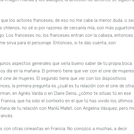
 que los actores franceses, de eso no me cabe la menor duda; o se
 Los chilenos, no sé si por razones de cercanía mía, son más jugueton
o. Los franceses no, los franceses entran con la cabeza, entonces 
me sirva para el personaje. Entonces, si te das cuenta, son
gunos aspectos generales que sería bueno saber de tu propia boca.
y día en la mañana. El primero tiene que ver con el cine de mujeres
el cine de mujeres. El segundo tiene que ver con los dispositivos
nces, la primera pregunta es ¿cuál es tu relación con el cine de otr
man, en Agnès Varda o en Claire Denis, ¿cómo te sitúas tú en ese
rancia, que ha sido el contexto en el que tú has vivido los últimos
ñana de tu relación con Marilú Mallet, con Angelina Vásquez, pero m
rancés.
es con otras cineastas en Francia. No conozco a muchas, a decir