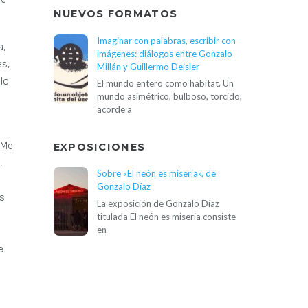
NUEVOS FORMATOS
Imaginar con palabras, escribir con
a,
imágenes: diálogos entre Gonzalo
es,
Millán y Guillermo Deisler
lo
El mundo entero como habitat. Un
mundo asimétrico, bulboso, torcido,
acorde a
 Me
EXPOSICIONES
,
Sobre «El neón es miseria», de
Gonzalo Díaz
as
La exposición de Gonzalo Díaz
titulada El neón es miseria consiste
en
e