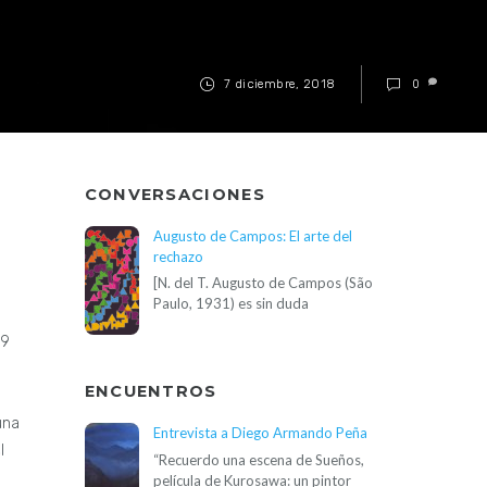
7 diciembre, 2018
0
CONVERSACIONES
Augusto de Campos: El arte del
rechazo
[N. del T. Augusto de Campos (São
Paulo, 1931) es sin duda
69
ENCUENTROS
una
Entrevista a Diego Armando Peña
l
“Recuerdo una escena de Sueños,
película de Kurosawa: un pintor