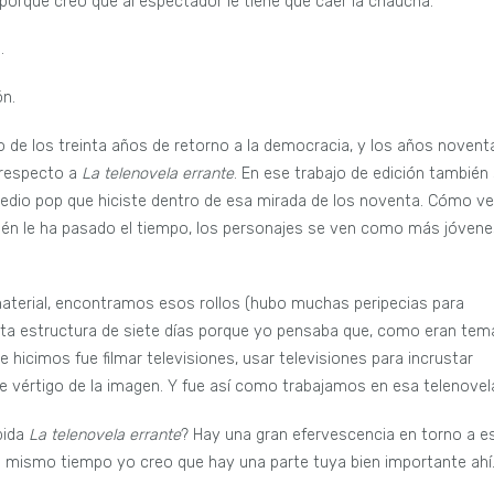
 porque creo que al espectador le tiene que caer la chaucha.
…
ón.
 los treinta años de retorno a la democracia, y los años noventa
, respecto a
La telenovela errante
. En ese trabajo de edición también
medio pop que hiciste dentro de esa mirada de los noventa. Cómo v
bién le ha pasado el tiempo, los personajes se ven como más jóvene
material, encontramos esos rollos (hubo muchas peripecias para
esta estructura de siete días porque yo pensaba que, como eran tem
ue hicimos fue filmar televisiones, usar televisiones para incrustar
 vértigo de la imagen. Y fue así como trabajamos en esa telenovel
bida
La telenovela errante
? Hay una gran efervescencia en torno a e
l mismo tiempo yo creo que hay una parte tuya bien importante ahí