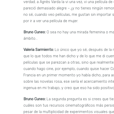
verdad; a Agnès Varda la vi una vez, vi una película de 
pareció demasiado alegre – ¿y no tienes ningún remord
no sé, cuando veo películas, me gustan sin importar 
por ir a ver una película de mujer.
Bruno Cuneo:
O sea no hay una mirada femenina o masc
ámbito…
Valeria Sarmiento:
Lo único que yo sé, después de la 
que lo que todos me han dicho y de lo que me di cue
películas que se parezcan a otras, sino que realmente
cuando hago cine, por ejemplo, cuando quise hacer Co
Francia en un primer momento yo había dicho, para a
sobre las novelas rosa, ese sería el acercamiento in
ingenua en mi trabajo, y creo que eso ha sido positivo
Bruno Cuneo:
La segunda pregunta es si crees que tien
cuáles son tus recursos cinematográficos más persis
pesar de la multiplicidad de experimentos visuales qu