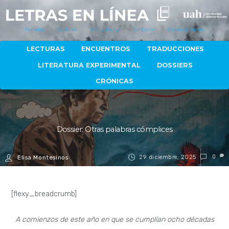
Portada
Autores
Artículos
Contacto
Quiénes Somos
LECTURAS
ENCUENTROS
TRADUCCIONES
LITERATURA EXPERIMENTAL
DOSSIERS
CRÓNICAS
Dossier: Otras palabras cómplices
29 diciembre, 2025
0
Elisa Montesinos
[flexy_breadcrumb]
A comienzos de este año en que se cumplían ocho décadas