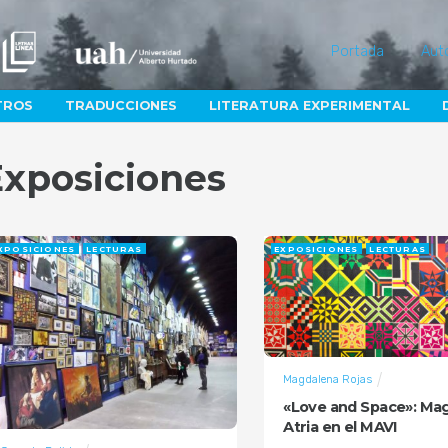
Portada
Aut
TROS
TRADUCCIONES
LITERATURA EXPERIMENTAL
Exposiciones
XPOSICIONES
LECTURAS
EXPOSICIONES
LECTURAS
Magdalena Rojas
«Love and Space»: Ma
Atria en el MAVI