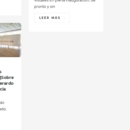
visuales En plena inauguración, de
pronto y sin
LEER MÁS
s
 (Sobre
erardo
cia
rdo
ado,