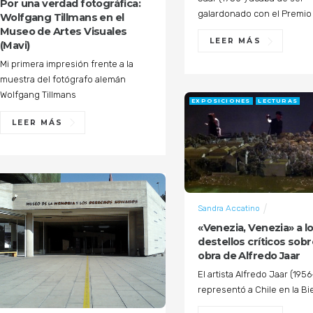
Por una verdad fotográfica:
galardonado con el Premio
Wolfgang Tillmans en el
Museo de Artes Visuales
LEER MÁS
(Mavi)
Mi primera impresión frente a la
muestra del fotógrafo alemán
Wolfgang Tillmans
EXPOSICIONES
LECTURAS
LEER MÁS
Sandra Accatino
«Venezia, Venezia» a lo
destellos críticos sob
obra de Alfredo Jaar
El artista Alfredo Jaar (1956
representó a Chile en la Bi