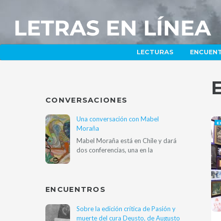
LECTURAS
ENCUEN
CONVERSACIONES
Una conversación con Mabel
E
Moraña
Mabel Moraña está en Chile y dará
dos conferencias, una en la
ENCUENTROS
Sobre la edición crítica de Pasión y
muerte del cura Deusto, de Augusto