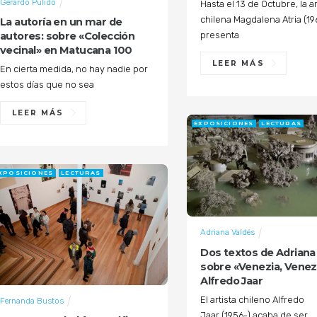
Gerardo Pulido
Hasta el 13 de Octubre, la ar
chilena Magdalena Atria (196
La autoría en un mar de
presenta
autores: sobre «Colección
vecinal» en Matucana 100
LEER MÁS
En cierta medida, no hay nadie por
estos días que no sea
LEER MÁS
EXPOSICIONES
LECTURAS
XPOSICIONES
LECTURAS
Adriana Valdés
Dos textos de Adriana
sobre «Venezia, Venezi
Alfredo Jaar
El artista chileno Alfredo
Fernanda Bustos
Jaar (1956-) acaba de ser