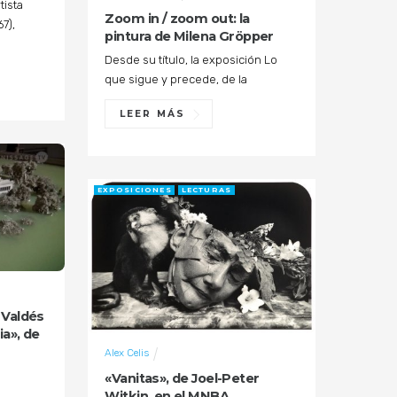
tista
Zoom in / zoom out: la
7),
pintura de Milena Gröpper
Desde su título, la exposición Lo
que sigue y precede, de la
LEER MÁS
EXPOSICIONES
LECTURAS
 Valdés
a», de
Alex Celis
«Vanitas», de Joel-Peter
Witkin, en el MNBA