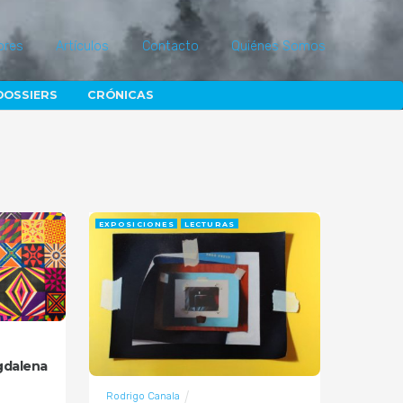
ores
Artículos
Contacto
Quiénes Somos
DOSSIERS
CRÓNICAS
EXPOSICIONES
LECTURAS
gdalena
Rodrigo Canala