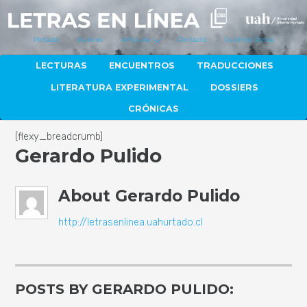
Portada
Autores
Artículos
Contacto
Quiénes Somos
LECTURAS
ENCUENTROS
TRADUCCIONES
LITERATURA EXPERIMENTAL
DOSSIERS
CRÓNICAS
[flexy_breadcrumb]
Gerardo Pulido
About
Gerardo Pulido
http://letrasenlinea.uahurtado.cl
POSTS BY GERARDO PULIDO: