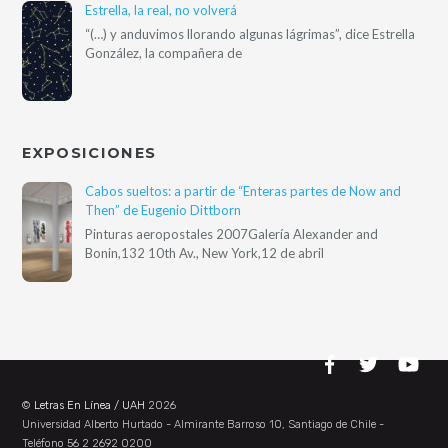
Estrella, la real, no volverá
“(…) y anduvimos llorando algunas lágrimas”, dice Estrella
González, la compañera de
EXPOSICIONES
Cabos sueltos: a partir de “Enteras partes de Now and
Then” de Eugenio Dittborn
Pinturas aeropostales 2007Galería Alexander and
Bonin,132 10th Av., New York,12 de abril
©
Letras En Línea / UAH
2026
Universidad Alberto Hurtado - Almirante Barroso 10, Santiago de Chile -
Teléfono 56 2 2692 0200