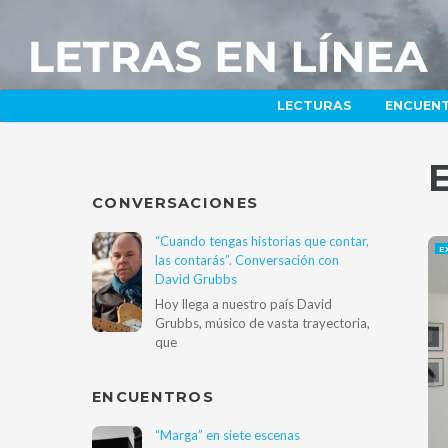
LECTURAS
ENCUEN
CONVERSACIONES
“Cuando tengas historias que contar,
E
las contarás”. Conversación con
David Grubbs
Hoy llega a nuestro país David
Grubbs, músico de vasta trayectoria,
que
ENCUENTROS
“Marga” en siete escenas