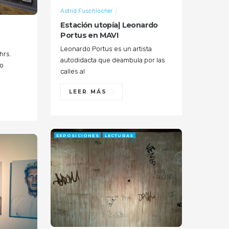
Astrid Fuschlocher
Estación utopía| Leonardo
Portus en MAVI
Leonardo Portus es un artista
hrs.
autodidacta que deambula por las
io
calles al
LEER MÁS
EXPOSICIONES
LECTURAS