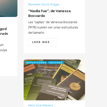
Macarena García Moggia
“Nadie fue”, de Vanessa
Boccardo
Las “cajitas” de Vanessa Boccardo
(1978) suelen ser unas estructuras
 god
del tamaño
Erwin
LEER MÁS
 un
 cuya
EXPOSICIONES
LECTURAS
María José Delpiano