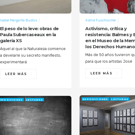
Isabel Margarita Bustos
Astrid Fuschlocher
El peso de lo leve: obras de
Activismo, crítica y
Paula Subercaseaux en la
resistencia: Balmes y 
galería XS
en el Museo de la Mem
los Derechos Humano
Aquel al que la Naturaleza comience
Más de 50 años tuvieron q
a develarle su secreto manifiesto,
para que los artistas José
experimentará
LEER MÁS
LEER MÁS
EXPOSICIONES
LECTURAS
XPOSICIONES
LECTURAS