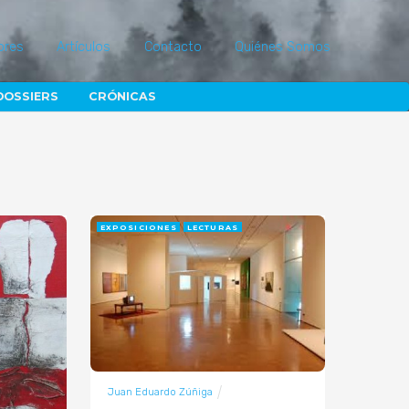
ores
Artículos
Contacto
Quiénes Somos
DOSSIERS
CRÓNICAS
EXPOSICIONES
LECTURAS
Juan Eduardo Zúñiga