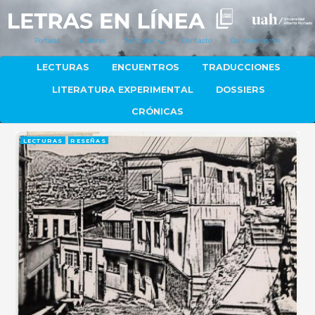
Portada
Autores
Artículos
Contacto
Quiénes Somos
LECTURAS
ENCUENTROS
TRADUCCIONES
LITERATURA EXPERIMENTAL
DOSSIERS
CRÓNICAS
LECTURAS
RESEÑAS