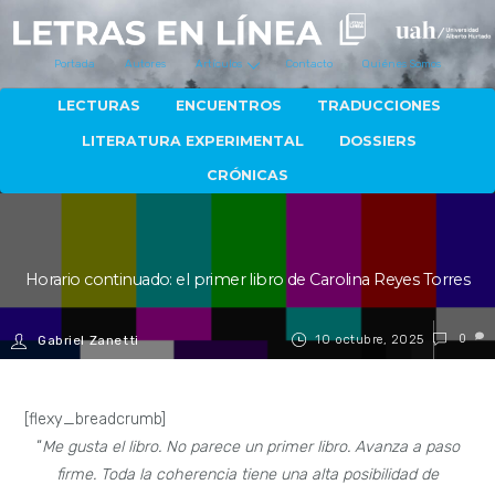
Portada
Autores
Artículos
Contacto
Quiénes Somos
LECTURAS
ENCUENTROS
TRADUCCIONES
LITERATURA EXPERIMENTAL
DOSSIERS
CRÓNICAS
Horario continuado: el primer libro de Carolina Reyes Torres
10 octubre, 2025
0
Gabriel Zanetti
[flexy_breadcrumb]
“
Me gusta el libro. No parece un primer libro. Avanza a paso
firme. Toda la coherencia tiene una alta posibilidad de