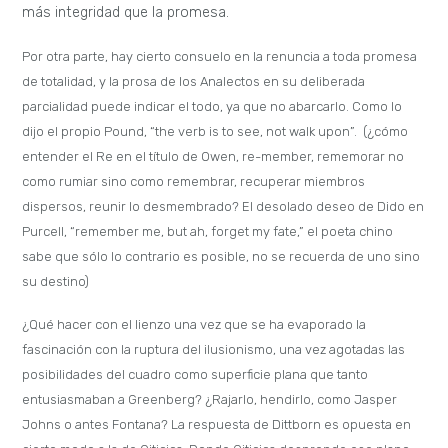
más integridad que la promesa.
Por otra parte, hay cierto consuelo en la renuncia a toda promesa
de totalidad, y la prosa de los Analectos en su deliberada
parcialidad puede indicar el todo, ya que no abarcarlo. Como lo
dijo el propio Pound, “the verb is to see, not walk upon”. (¿cómo
entender el Re en el título de Owen, re-member, rememorar no
como rumiar sino como remembrar, recuperar miembros
dispersos, reunir lo desmembrado? El desolado deseo de Dido en
Purcell, “remember me, but ah, forget my fate,” el poeta chino
sabe que sólo lo contrario es posible, no se recuerda de uno sino
su destino)
¿Qué hacer con el lienzo una vez que se ha evaporado la
fascinación con la ruptura del ilusionismo, una vez agotadas las
posibilidades del cuadro como superficie plana que tanto
entusiasmaban a Greenberg? ¿Rajarlo, hendirlo, como Jasper
Johns o antes Fontana? La respuesta de Dittborn es opuesta en