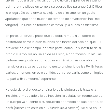
cierto modo a la de Oiticica. Donde Oiticica desprende ese plano
del muro y lo pliega en torno a su cuerpo (los parangolés), Dittborn
lo pliega sólo para enviarlo, alejarlo de sí mismo, en un gesto
apofántico que tiene mucho de temor o de advertencia (noli me
tangere). En Chile no tenemos carnaval, y la cueca es tristísima.
En parte, el lienzo o papel que se dobla y mete a un sobre es
desterrado como lo eran muchos habitantes del país del que ED
proviene en ese tiempo; por otra parte, como un substituto de su
propio cuerpo, viajan, salen de ese sitio, el “horroroso Chile”. Las
pinturas aeropostales como cosa en tránsito más que objetos
transicionales. La partida como gesto originario de las PA. Enteras
partes, entonces, en otro sentido, del verbo partir, como en inglés
“to part with someone,” separarse.
No está claro si el gesto originario de la pintura es la traza o la
incisión, el modelado o la delineación, la estatua en reemplazo de
un cuerpo ya ausente o su recuerdo por medio de sus bordes, de
perfil (cuenta Stoichita en su
Historia de la sombra
). Se diría en un