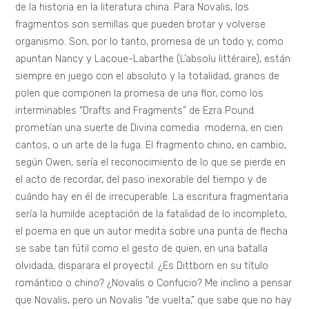
de la historia en la literatura china. Para Novalis, los
fragmentos son semillas que pueden brotar y volverse
organismo. Son, por lo tanto, promesa de un todo y, como
apuntan Nancy y Lacoue-Labarthe (L’absolu littéraire), están
siempre en juego con el absoluto y la totalidad, granos de
polen que componen la promesa de una flor, como los
interminables “Drafts and Fragments” de Ezra Pound
prometían una suerte de Divina comedia moderna, en cien
cantos, o un arte de la fuga. El fragmento chino, en cambio,
según Owen, sería el reconocimiento de lo que se pierde en
el acto de recordar, del paso inexorable del tiempo y de
cuándo hay en él de irrecuperable. La escritura fragmentaria
sería la humilde aceptación de la fatalidad de lo incompleto,
el poema en que un autor medita sobre una punta de flecha
se sabe tan fútil como el gesto de quien, en una batalla
olvidada, disparara el proyectil. ¿Es Dittborn en su título
romántico o chino? ¿Novalis o Confucio? Me inclino a pensar
que Novalis, pero un Novalis “de vuelta,” que sabe que no hay