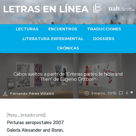
Portada
Autores
Artículos
Contacto
Quiénes Somos
LECTURAS
ENCUENTROS
TRADUCCIONES
LITERATURA EXPERIMENTAL
DOSSIERS
CRÓNICAS
Cabos sueltos: a partir de “Enteras partes de Now and
Then” de Eugenio Dittborn
5 marzo, 2010
0
Fernando Pérez Villalón
[flexy_breadcrumb]
Pinturas aeropostales 2007
Galería Alexander and Bonin,