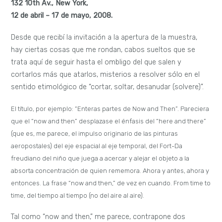
132 10th Av., New York,
12 de abril – 17 de mayo, 2008.
Desde que recibí la invitación a la apertura de la muestra,
hay ciertas cosas que me rondan, cabos sueltos que se
trata aquí de seguir hasta el ombligo del que salen y
cortarlos más que atarlos, misterios a resolver sólo en el
sentido etimológico de “cortar, soltar, desanudar (solvere)”.
El título, por ejemplo: “Enteras partes de Now and Then”. Pareciera
que el “now and then” desplazase el énfasis del “here and there”
(que es, me parece, el impulso originario de las pinturas
aeropostales) del eje espacial al eje temporal, del Fort-Da
freudiano del niño que juega a acercar y alejar el objeto a la
absorta concentración de quien rememora. Ahora y antes, ahora y
entonces. La frase “now and then,” de vez en cuando. From time to
time, del tiempo al tiempo (no del aire al aire).
Tal como “now and then,” me parece, contrapone dos