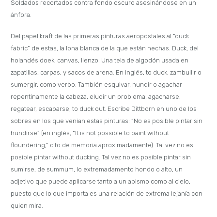
Soldados recortados contra fondo oscuro asesinándose en un
ánfora.
Del papel kraft de las primeras pinturas aeropostales al “duck
fabric” de estas, la lona blanca de la que están hechas. Duck, del
holandés doek, canvas, lienzo. Una tela de algodón usada en
zapatillas, carpas, y sacos de arena. En inglés, to duck, zambullir o
sumergir, como verbo. También esquivar, hundir o agachar
repentinamente la cabeza, eludir un problema, agacharse,
regatear, escaparse, to duck out. Escribe Dittborn en uno de los
sobres en los que venían estas pinturas: “No es posible pintar sin
hundirse” (en inglés, “It is not possible to paint without
floundering,” cito de memoria aproximadamente). Tal vez no es
posible pintar without ducking. Tal vez no es posible pintar sin
sumirse, de summum, lo extremadamento hondo o alto, un
adjetivo que puede aplicarse tanto a un abismo como al cielo,
puesto que lo que importa es una relación de extrema lejanía con
quien mira.