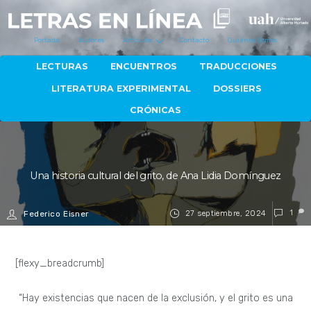
Portada
Autores
Artículos
Contacto
Quiénes Somos
LECTURAS
ENCUENTROS
TRADUCCIONES
LITERATURA EXPERIMENTAL
DOSSIERS
CRÓNICAS
Una historia cultural del grito, de Ana Lidia Domínguez
27 septiembre, 2024
1
Federico Eisner
[flexy_breadcrumb]
“Hay existencias que nacen de la exclusión, y el grito es una