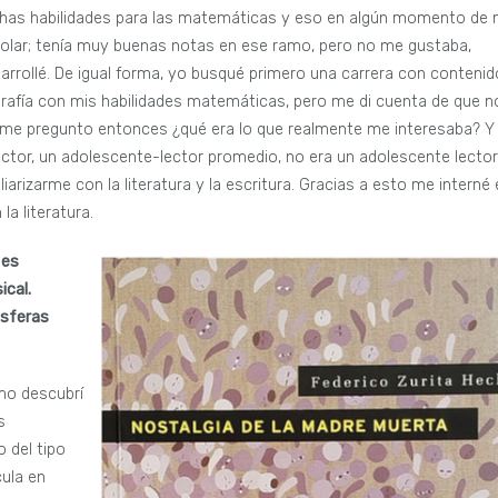
uchas habilidades para las matemáticas y eso en algún momento de 
colar; tenía muy buenas notas en ese ramo, pero no me gustaba,
sarrollé. De igual forma, yo busqué primero una carrera con conteni
grafía con mis habilidades matemáticas, pero me di cuenta de que n
, me pregunto entonces ¿qué era lo que realmente me interesaba? Y
lector, un adolescente-lector promedio, no era un adolescente lector
iarizarme con la literatura y la escritura. Gracias a esto me interné
la literatura.
 es
ical.
esferas
mo descubrí
s
o del tipo
cula en