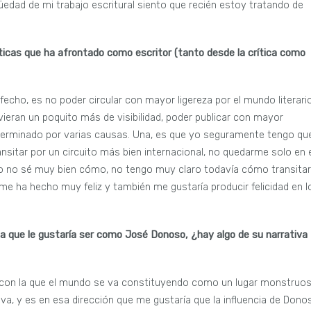
dad de mi trabajo escritural siento que recién estoy tratando de
icas que ha afrontado como escritor (tanto desde la crítica como
cho, es no poder circular con mayor ligereza por el mundo literari
ieran un poquito más de visibilidad, poder publicar con mayor
terminado por varias causas. Una, es que yo seguramente tengo qu
nsitar por un circuito más bien internacional, no quedarme solo en 
ro no sé muy bien cómo, no tengo muy claro todavía cómo transitar
í me ha hecho muy feliz y también me gustaría producir felicidad en l
na que le gustaría ser como José Donoso, ¿hay algo de su narrativa
a con la que el mundo se va constituyendo como un lugar monstruos
, y es en esa dirección que me gustaría que la influencia de Dono