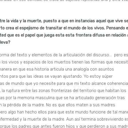
re la vida y la muerte, puesto a que en instancias aquel que vive s
o crea el espejismo de transitar el mundo de los vivos. Pensando 
ted que es el papel que juega esta esta frontera difusa en relación 
lleva?
rma del texto y elementos de la articulación del discurso… pero e
e los vivos y espacios de los muertos tienen las formas que necesit
 manera en que esa historia articula una analogía con asuntos
ntos para que las ideas se vayan ajustando. Yo estoy súper
icas de mundo que yo necesite para que mi texto alcance coherencia
 la ruptura entre las zonas fronterizas del territorio que habitan los
as por la memoria masculina que se ha articulado generación tras
n la pérdida de la madre. No es que ellos maten a sus madres
, pero algo han hecho ellos para que este mundo funcione de tal man
nfermedad y la muerte de la madre. Aun así termina sobreviviendo e
porque los padres que antes fueron hijos y que perdieron a sus mad