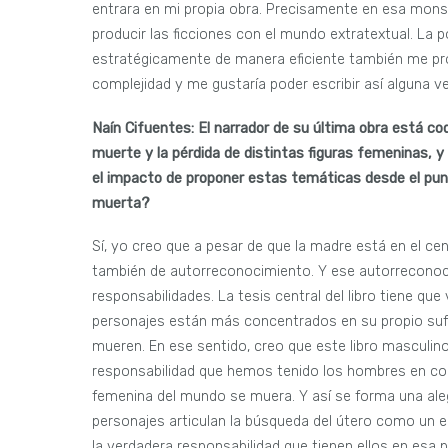
entrara en mi propia obra. Precisamente en esa mon
producir las ficciones con el mundo extratextual. La 
estratégicamente de manera eficiente también me pr
complejidad y me gustaría poder escribir así alguna ve
Naín Cifuentes: El narrador de su última obra está co
muerte y la pérdida de distintas figuras femeninas, 
el impacto de proponer estas temáticas desde el punt
muerta?
Sí, yo creo que a pesar de que la madre está en el cen
también de autorreconocimiento. Y ese autorreconoci
responsabilidades. La tesis central del libro tiene qu
personajes están más concentrados en su propio sufr
mueren. En ese sentido, creo que este libro masculi
responsabilidad que hemos tenido los hombres en co
femenina del mundo se muera. Y así se forma una ale
personajes articulan la búsqueda del útero como un er
la verdadera responsabilidad que tienen ellos en esa p