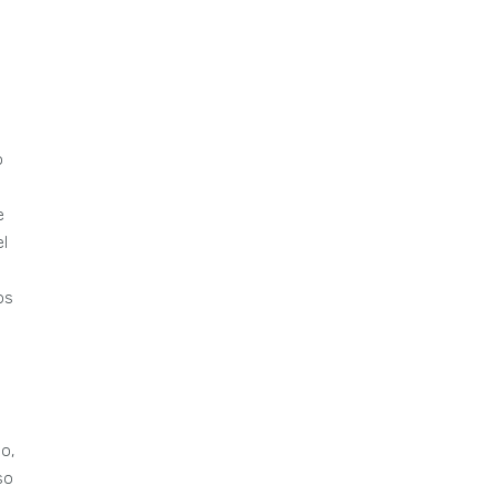
o
e
el
os
o,
so