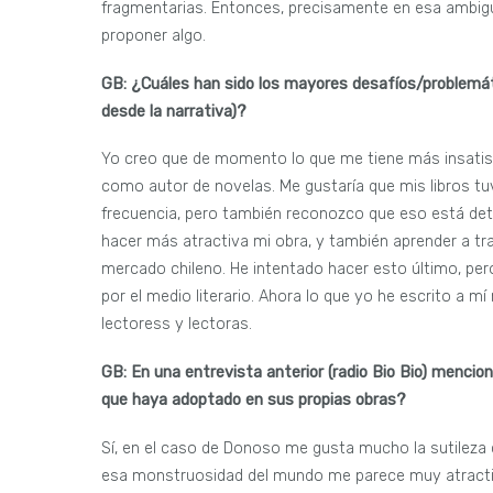
fragmentarias. Entonces, precisamente en esa ambigüe
proponer algo.
GB:
¿Cuáles han sido los mayores desafíos/problemát
desde la narrativa)?
Yo creo que de momento lo que me tiene más insatisfe
como autor de novelas. Me gustaría que mis libros tuv
frecuencia, pero también reconozco que eso está de
hacer más atractiva mi obra, y también aprender a tra
mercado chileno. He intentado hacer esto último, pe
por el medio literario. Ahora lo que yo he escrito a m
lectoress y lectoras.
GB:
En una entrevista anterior (radio Bio Bio) mencio
que haya adoptado en sus propias obras?
Sí, en el caso de Donoso me gusta mucho la sutilez
esa monstruosidad del mundo me parece muy atractiva