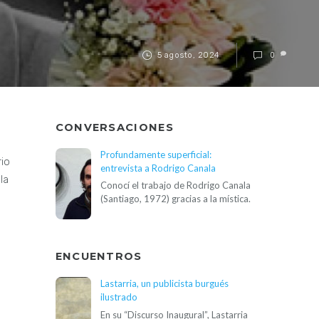
5 agosto, 2024
0
CONVERSACIONES
Profundamente superficial:
rio
entrevista a Rodrigo Canala
la
Conocí el trabajo de Rodrigo Canala
(Santiago, 1972) gracias a la mística.
ENCUENTROS
Lastarria, un publicista burgués
ilustrado
En su “Discurso Inaugural”, Lastarria