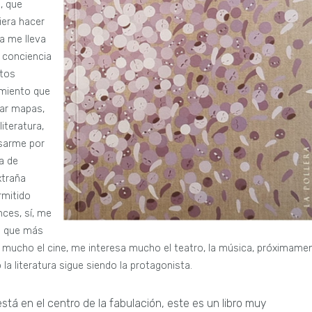
, que
iera hacer
a me lleva
a conciencia
ntos
imiento que
rar mapas,
literatura,
esarme por
a de
xtraña
rmitido
nces, sí, me
ca que más
a mucho el cine, me interesa mucho el teatro, la música, próximame
la literatura sigue siendo la protagonista.
stá en el centro de la fabulación, este es un libro muy