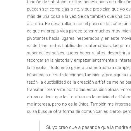
función de satisfacer ciertas necesidades de reflexión
pueden ser complejas o no, y que propician que yo qu
más de una cosa a la vez. Se da también que una cos
a la otra. He desarrollado con el paso de los años un
de que mi propia vida parece tener muchos movimie
pivotantes hacia lugares inesperados y, en este mov
va de tener estas habilidades matemáticas, luego mi
saber de los países, querer hacer relatos, descubrir la 
recordar en la historia y empezar lentamente a inter
la filosofía… Todo esto genera una estructura complej
búsquedas de satisfacciones también y, por alguna e
razón, la ductibilidad de la creación artística me ha pe
transitar libremente por todas estas disciplinas. Ento
atrevo a decir que la literatura es la actividad artísti
me interesa, pero no es la única. También me interes
quizá busque otra forma de comunicar, es cierto, pero 
Sí, yo creo que a pesar de que la madre e