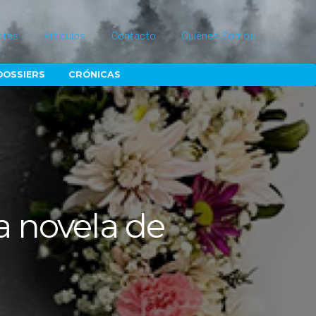
ores
Artículos
Contacto
Quiénes Somos
DOSSIERS
CRÓNICAS
a novela de