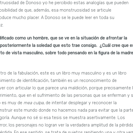
struosidad de Donoso yo he percibido estas analogías que pueden
posibilidad de que, además, esa monstruosidad se articule
oduce mucho placer. A Donoso se le puede leer en toda su
z.
dificado como un hombre, que se ve en la situación de afrontar la
y posteriormente la soledad que esto trae consigo. ¿Cuál cree que e
o de vista masculino, sobre todo pensando en la figura de la madr
tro de la fabulación, este es un libro muy masculino y es un libro
miento de identificación, también es un reconocimiento de
e ver con articular lo que parece una maldición, porque precisamente 
imiento, que en el sufrimiento de las personas que se enferman y 
no es muy de
mea culpa
, de intentar desplegar y reconocer la
nstruir este mundo donde no hacemos nada para evitar que la part
goría. Aunque no sé si esa tesis se muestra asertivamente. Los
ror, los personajes no logran ver la verdadera amplitud de la pérdid
érdida. En ese sentido, se trata de sujetos repitiendo una y otra vez