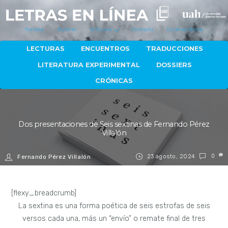
Portada
Autores
Artículos
Contacto
Quiénes Somos
LECTURAS
ENCUENTROS
TRADUCCIONES
LITERATURA EXPERIMENTAL
DOSSIERS
CRÓNICAS
Dos presentaciones de Seis sextinas de Fernando Pérez
Villalón
23 agosto, 2024
0
Fernando Pérez Villalón
[flexy_breadcrumb]
La sextina es una forma poética de seis estrofas de seis
versos cada una, más un “envío” o remate final de tres