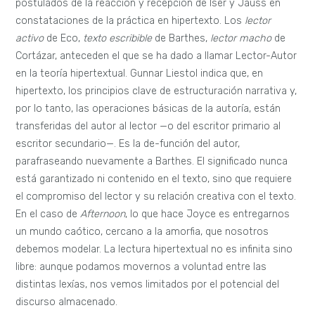
postulados de la reacción y recepción de Iser y Jauss en
constataciones de la práctica en hipertexto. Los
lector
activo
de Eco,
texto escribible
de Barthes,
lector macho
de
Cortázar, anteceden el que se ha dado a llamar Lector-Autor
en la teoría hipertextual. Gunnar Liestol indica que, en
hipertexto, los principios clave de estructuración narrativa y,
por lo tanto, las operaciones básicas de la autoría, están
transferidas del autor al lector —o del escritor primario al
escritor secundario—. Es la de-función del autor,
parafraseando nuevamente a Barthes. El significado nunca
está garantizado ni contenido en el texto, sino que requiere
el compromiso del lector y su relación creativa con el texto.
En el caso de
Afternoon
, lo que hace Joyce es entregarnos
un mundo caótico, cercano a la amorfia, que nosotros
debemos modelar. La lectura hipertextual no es infinita sino
libre: aunque podamos movernos a voluntad entre las
distintas lexías, nos vemos limitados por el potencial del
discurso almacenado.