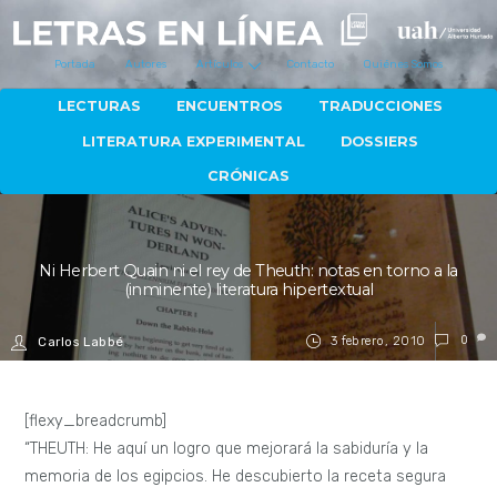
Portada
Autores
Artículos
Contacto
Quiénes Somos
LECTURAS
ENCUENTROS
TRADUCCIONES
LITERATURA EXPERIMENTAL
DOSSIERS
CRÓNICAS
Ni Herbert Quain ni el rey de Theuth: notas en torno a la
(inminente) literatura hipertextual
3 febrero, 2010
0
Carlos Labbé
[flexy_breadcrumb]
“THEUTH: He aquí un logro que mejorará la sabiduría y la
memoria de los egipcios. He descubierto la receta segura