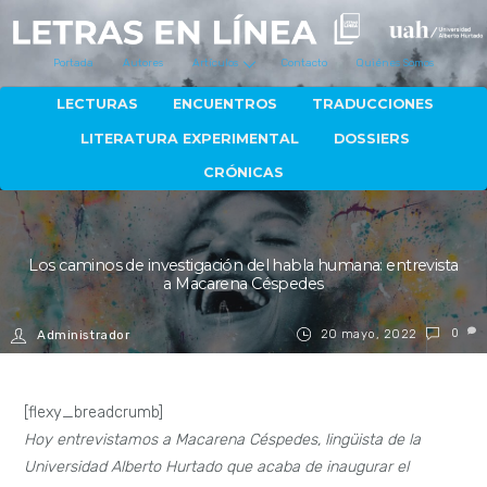
Portada
Autores
Artículos
Contacto
Quiénes Somos
LECTURAS
ENCUENTROS
TRADUCCIONES
LITERATURA EXPERIMENTAL
DOSSIERS
CRÓNICAS
Los caminos de investigación del habla humana: entrevista
a Macarena Céspedes
20 mayo, 2022
0
Administrador
[flexy_breadcrumb]
Hoy entrevistamos a Macarena Céspedes, lingüista de la
Universidad Alberto Hurtado que acaba de inaugurar el