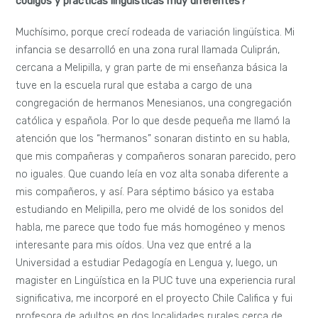
códigos y prácticas lingüísticas muy diferentes?
Muchísimo, porque crecí rodeada de variación lingüística. Mi
infancia se desarrolló en una zona rural llamada Culiprán,
cercana a Melipilla, y gran parte de mi enseñanza básica la
tuve en la escuela rural que estaba a cargo de una
congregación de hermanos Menesianos, una congregación
católica y española. Por lo que desde pequeña me llamó la
atención que los “hermanos” sonaran distinto en su habla,
que mis compañeras y compañeros sonaran parecido, pero
no iguales. Que cuando leía en voz alta sonaba diferente a
mis compañeros, y así. Para séptimo básico ya estaba
estudiando en Melipilla, pero me olvidé de los sonidos del
habla, me parece que todo fue más homogéneo y menos
interesante para mis oídos. Una vez que entré a la
Universidad a estudiar Pedagogía en Lengua y, luego, un
magister en Lingüística en la PUC tuve una experiencia rural
significativa, me incorporé en el proyecto Chile Califica y fui
profesora de adultos en dos localidades rurales cerca de