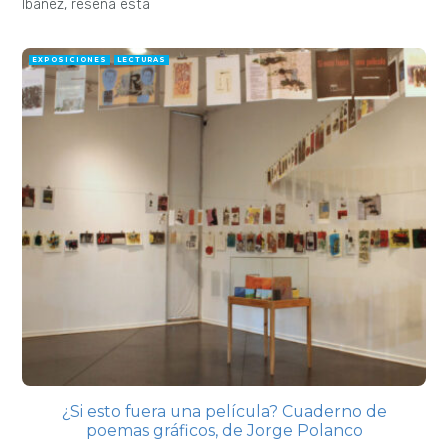
Ibañez, reseña esta
EXPOSICIONES
LECTURAS
¿Si esto fuera una película? Cuaderno de
poemas gráficos, de Jorge Polanco