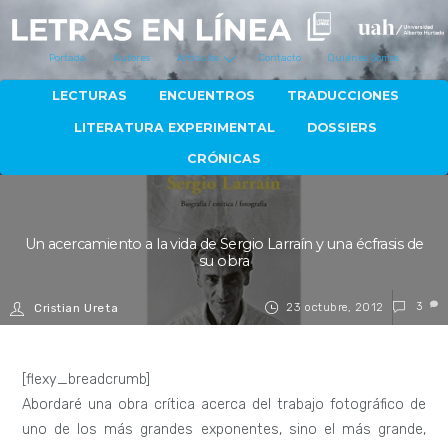
Portada
Autores
Artículos
Contacto
Quiénes Somos
LECTURAS
ENCUENTROS
TRADUCCIONES
LITERATURA EXPERIMENTAL
DOSSIERS
CRÓNICAS
Un acercamiento a la vida de Sergio Larraín y una écfrasis de
su obra
23 octubre, 2012
3
Cristian Ureta
[flexy_breadcrumb]
Abordaré una obra crítica acerca del trabajo fotográfico de
uno de los más grandes exponentes, sino el más grande,