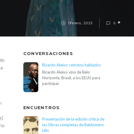
13 enero, 2023
0
CONVERSACIONES
lfo
Ricardo Aleixo: retratos hablados
na
Ricardo Aleixo vino de Belo
Horizonte, Brasil, a los EEUU para
participar
n
ENCUENTROS
).
Presentación de la edición crítica de
las Obras completas de Baldomero
omo
Lillo