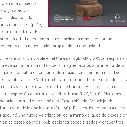
oco en una supuesta
 acogió a estos
or medida con “la
ores o pintores” (p. 45),
el arte occidental. No
práctica artística hegemónica se explicaría más bien porque la
r responde a las necesidades propias de su comunidad.
o presencial a lo invisible en el Chile del siglo XIX y XX”, corresponde 
 evaluar la fortuna crítica de la imaginería popular al interior de la
estigador nos sitúa en un punto de inflexión en la primera mitad del si
lectual liberal José Victorino Lastarria, conocido por su condena a l
 el país y la imperiosa necesidad de borrarla. En el contexto de
ituía una expresión anacrónica y pobre. Hacia 1873, Vicuña Mackenna
 colonial por medio de su célebre Exposición del Coloniaje. No
tórico y no de las bellas artes” (p. 60). El investigador señala que a
lar adquirió una nueva valorización, de la mano del auge de exposicio
tica de estos objetos), publicaciones especializadas y encuentros