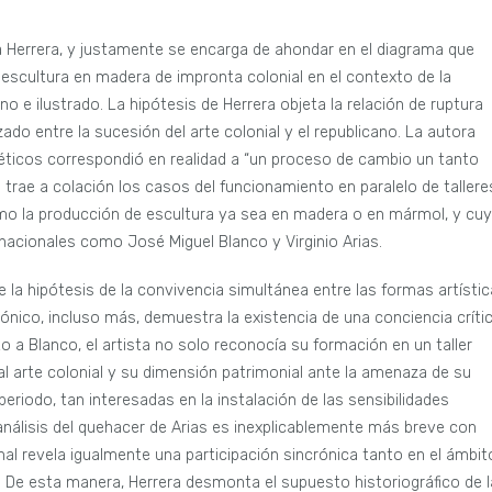
ia Herrera, y justamente se encarga de ahondar en el diagrama que
la escultura en madera de impronta colonial en el contexto de la
o e ilustrado. La hipótesis de Herrera objeta la relación de ruptura
azado entre la sucesión del arte colonial y el republicano. La autora
éticos correspondió en realidad a “un proceso de cambio un tanto
a trae a colación los casos del funcionamiento en paralelo de tallere
o la producción de escultura ya sea en madera o en mármol, y cu
nacionales como José Miguel Blanco y Virginio Arias.
e la hipótesis de la convivencia simultánea entre las formas artísti
nónico, incluso más, demuestra la existencia de una conciencia críti
to a Blanco, el artista no solo reconocía su formación en un taller
 al arte colonial y su dimensión patrimonial ante la amenaza de su
periodo, tan interesadas en la instalación de las sensibilidades
análisis del quehacer de Arias es inexplicablemente más breve con
onal revela igualmente una participación sincrónica tanto en el ámbit
a. De esta manera, Herrera desmonta el supuesto historiográfico de l