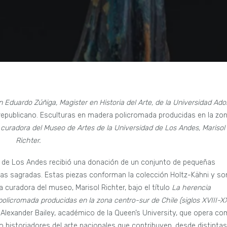
 Eduardo Zúñiga, Magister en Historia del Arte, de la Universidad Ado
e republicano. Esculturas en madera policromada producidas en la zo
a curadora del Museo de Artes de la Universidad de Los Andes, Marisol
Richter.
ad de Los Andes recibió una donación de un conjunto de pequeñas
ras sagradas. Estas piezas conforman la colección Holtz-Kähni y so
a curadora del museo, Marisol Richter, bajo el título
La herencia
policromada producidas en la zona centro-sur de Chile (siglos XVIII-XX
Alexander Bailey, académico de la Queen’s University, que opera c
o historiadores del arte nacionales que contribuyen, desde distintas