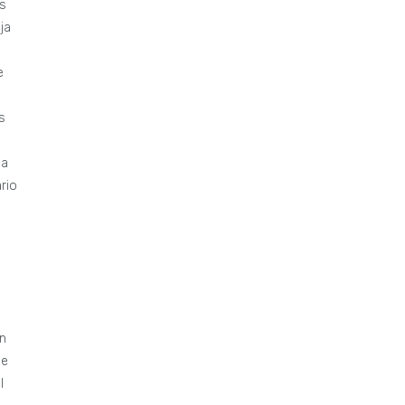
es
ja
e
s
da
rio
en
de
l