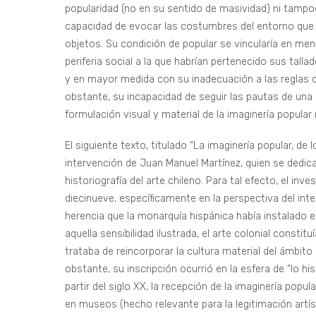
popularidad (no en su sentido de masividad) ni tamp
capacidad de evocar las costumbres del entorno que
objetos. Su condición de popular se vincularía en men
periferia social a la que habrían pertenecido sus tallad
y en mayor medida con su inadecuación a las reglas d
obstante, su incapacidad de seguir las pautas de una 
formulación visual y material de la imaginería popula
El siguiente texto, titulado “La imaginería popular, de l
intervención de Juan Manuel Martínez, quien se dedica a
historiografía del arte chileno. Para tal efecto, el inv
diecinueve, específicamente en la perspectiva del inte
herencia que la monarquía hispánica había instalado en
aquella sensibilidad ilustrada, el arte colonial const
trataba de reincorporar la cultura material del ámbito
obstante, su inscripción ocurrió en la esfera de “lo his
partir del siglo XX, la recepción de la imaginería popu
en museos (hecho relevante para la legitimación artís