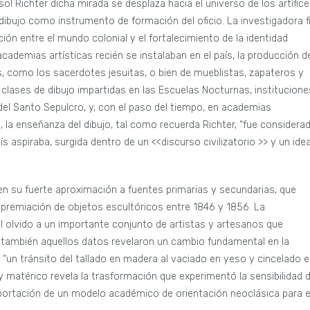
isol Richter dicha mirada se desplaza hacia el universo de los artífic
l dibujo como instrumento de formación del oficio. La investigadora fi
ición entre el mundo colonial y el fortalecimiento de la identidad
 academias artísticas recién se instalaban en el país, la producción d
os, como los sacerdotes jesuitas, o bien de mueblistas, zapateros y
clases de dibujo impartidas en las Escuelas Nocturnas, institucione
 del Santo Sepulcro, y, con el paso del tiempo, en academias
 la enseñanza del dibujo, tal como recuerda Richter, “fue considera
ís aspiraba, surgida dentro de un <<discurso civilizatorio >> y un idea
en su fuerte aproximación a fuentes primarias y secundarias, que
y premiación de objetos escultóricos entre 1846 y 1856. La
l olvido a un importante conjunto de artistas y artesanos que
ro también aquellos datos revelaron un cambio fundamental en la
r, “un tránsito del tallado en madera al vaciado en yeso y cincelado 
y matérico revela la trasformación que experimentó la sensibilidad 
importación de un modelo académico de orientación neoclásica para e