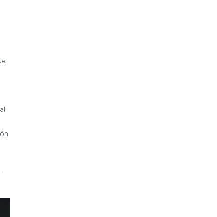
ue
al
ión
.