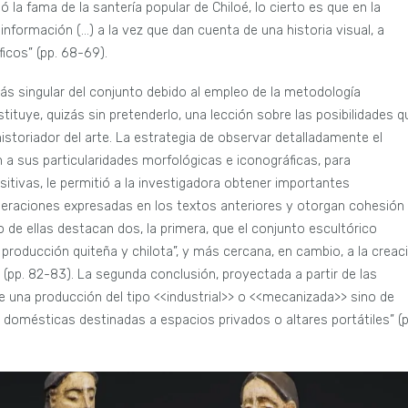
 la fama de la santería popular de Chiloé, lo cierto es que en la
nformación (…) a la vez que dan cuenta de una historia visual, a
ficos” (pp. 68-69).
más singular del conjunto debido al empleo de la metodología
ituye, quizás sin pretenderlo, una lección sobre las posibilidades q
l historiador del arte. La estrategia de observar detalladamente el
 a sus particularidades morfológicas e iconográficas, para
itivas, le permitió a la investigadora obtener importantes
ideraciones expresadas en los textos anteriores y otorgan cohesión 
 de ellas destacan dos, la primera, que el conjunto escultórico
a producción quiteña y chilota”, y más cercana, en cambio, a la creac
 (pp. 82-83). La segunda conclusión, proyectada a partir de las
de una producción del tipo <<industrial>> o <<mecanizada>> sino de
 domésticas destinadas a espacios privados o altares portátiles” (p