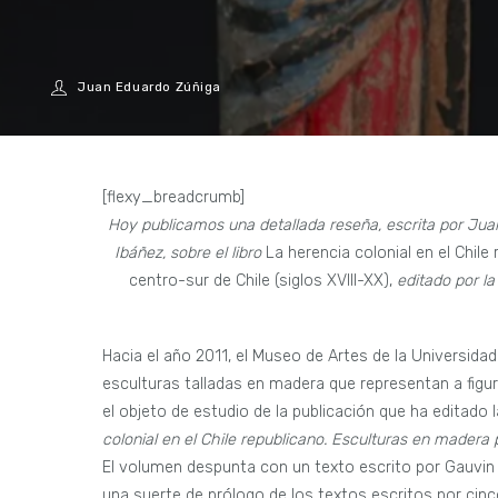
Juan Eduardo Zúñiga
[flexy_breadcrumb]
Hoy publicamos una detallada reseña, escrita por Juan
Ibáñez, sobre el libro
La herencia colonial en el Chil
centro-sur de Chile (siglos XVIII-XX),
editado por l
Hacia el año 2011, el Museo de Artes de la Universid
esculturas talladas en madera que representan a figu
el objeto de estudio de la publicación que ha editado l
colonial en el Chile republicano. Esculturas en madera 
El volumen despunta con un texto escrito por Gauvin 
una suerte de prólogo de los textos escritos por cinc