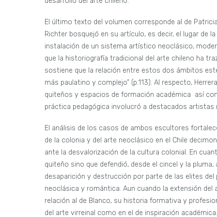
desarrollo del arte chileno.
El último texto del volumen corresponde al de Patric
Richter bosquejó en su artículo, es decir, el lugar de 
instalación de un sistema artístico neoclásico, modern
que la historiografía tradicional del arte chileno ha tr
sostiene que la relación entre estos dos ámbitos est
más paulatino y complejo” (p.113). Al respecto, Herrer
quiteños y espacios de formación académica así com
práctica pedagógica involucró a destacados artistas 
El análisis de los casos de ambos escultores fortalec
de la colonia y del arte neoclásico en el Chile decimo
ante la desvalorización de la cultura colonial. En cuan
quiteño sino que defendió, desde el cincel y la pluma,
desaparición y destrucción por parte de las elites del 
neoclásica y romántica. Aun cuando la extensión del 
relación al de Blanco, su historia formativa y profesi
del arte virreinal como en el de inspiración académic