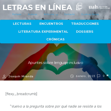
Portada
Autores
Artículos
Contacto
Quiénes Somos
LECTURAS
ENCUENTROS
TRADUCCIONES
LITERATURA EXPERIMENTAL
DOSSIERS
CRÓNICAS
Apuntes sobre lenguaje inclusivo
6 enero, 2023
0
Joaquín Miranda
[flexy_breadcrumb]
“
Vuelvo a la pregunta sobre por qué nadie se resiste a los