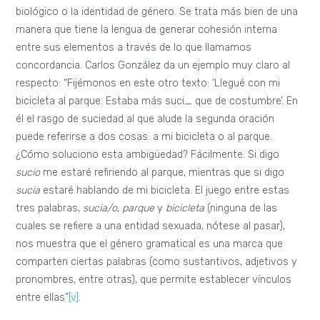
biológico o la identidad de género. Se trata más bien de una
manera que tiene la lengua de generar cohesión interna
entre sus elementos a través de lo que llamamos
concordancia. Carlos González da un ejemplo muy claro al
respecto: “Fijémonos en este otro texto: ‘Llegué con mi
bicicleta al parque. Estaba más suci_ que de costumbre’. En
él el rasgo de suciedad al que alude la segunda oración
puede referirse a dos cosas: a mi bicicleta o al parque.
¿Cómo soluciono esta ambigüedad? Fácilmente. Si digo
sucio
me estaré refiriendo al parque, mientras que si digo
sucia
estaré hablando de mi bicicleta. El juego entre estas
tres palabras,
sucia/o
,
parque
y
bicicleta
(ninguna de las
cuales se refiere a una entidad sexuada, nótese al pasar),
nos muestra que el género gramatical es una marca que
comparten ciertas palabras (como sustantivos, adjetivos y
pronombres, entre otras), que permite establecer vínculos
entre ellas”
[v]
.