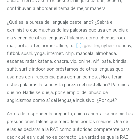
aclarar ciertos asuntos desde la lingüística que, espero,
contribuyan a abordar el tema de mejor manera.
¿Qué es la pureza del lenguaje castellano? ¿Sabrá el
exministro que muchas de las palabras que usa en su día a
día vienen de otras lenguas? Palabras como cheque, rock,
mall, poto, after, home-office, tuit
[iii]
, gásfiter, cyber-monday,
fútbol, sushi, yoga, internet, chip, mandala, almohada,
escáner, radar, katana, chacra, vip, online, wifi, paté, brindis,
suflé, surf e indoor son préstamos de otras lenguas que
usamos con frecuencia para comunicarnos. ¿No alteran
estas palabras la supuesta pureza del castellano? Pareciera
que no. Nadie se queja, por ejemplo, del abuso de
anglicismos como sí del lenguaje inclusivo. ¿Por qué?
Antes de responder la pregunta, quiero apuntar sobre ciertas
presunciones falsas que merodean por los medios. Una de
ellas es declarar a la RAE como autoridad competente para
decir qué es y qué no es correcto. La verdad es que la RAE