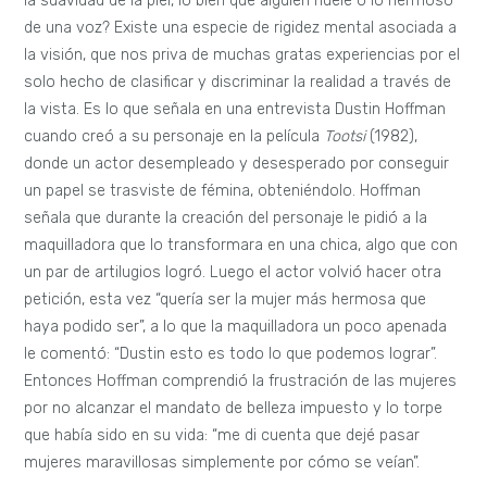
la suavidad de la piel, lo bien que alguien huele o lo hermoso
de una voz? Existe una especie de rigidez mental asociada a
la visión, que nos priva de muchas gratas experiencias por el
solo hecho de clasificar y discriminar la realidad a través de
la vista. Es lo que señala en una entrevista Dustin Hoffman
cuando creó a su personaje en la película
Tootsi
(1982),
donde un actor desempleado y desesperado por conseguir
un papel se trasviste de fémina, obteniéndolo. Hoffman
señala que durante la creación del personaje le pidió a la
maquilladora que lo transformara en una chica, algo que con
un par de artilugios logró. Luego el actor volvió hacer otra
petición, esta vez “quería ser la mujer más hermosa que
haya podido ser”, a lo que la maquilladora un poco apenada
le comentó: “Dustin esto es todo lo que podemos lograr”.
Entonces Hoffman comprendió la frustración de las mujeres
por no alcanzar el mandato de belleza impuesto y lo torpe
que había sido en su vida: “me di cuenta que dejé pasar
mujeres maravillosas simplemente por cómo se veían”.