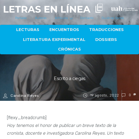
Portada
Autores
Artículos
Contacto
Quiénes Somos
LECTURAS
ENCUENTROS
TRADUCCIONES
LITERATURA EXPERIMENTAL
DOSSIERS
CRÓNICAS
Escrito a ciegas
19 agosto, 2022
0
Carolina Reyes
[flexy_breadcrumb]
Hoy tenemos el honor de publicar un breve texto de la
cronista, docente e investigadora Carolina Reyes. Un texto