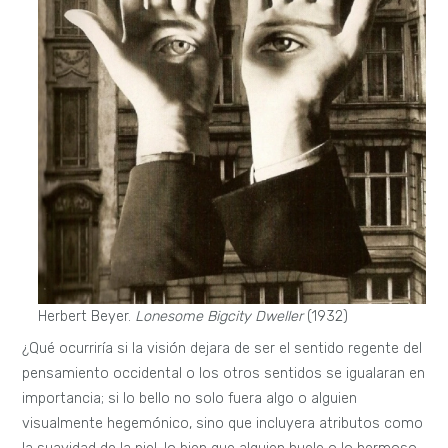
Herbert Beyer.
Lonesome Bigcity Dweller
(1932)
¿Qué ocurriría si la visión dejara de ser el sentido regente del
pensamiento occidental o los otros sentidos se igualaran en
importancia; si lo bello no solo fuera algo o alguien
visualmente hegemónico, sino que incluyera atributos como