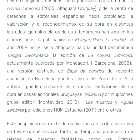
Levrero originado después de la publicación póstuma de
La
novela luminosa
(2005, Alfaguara Uruguay) y de la venta de
derechos a editoriales españolas había propiciado la
valoración y el reconocimiento de su obra en distintas
latitudes. Ejemplos claros de este fenómeno han sido en los
últimos años la publicación de
El lugar
,
Paris
,
La ciudad
, el
año 2009 por el sello Alfaguara bajo la unidad denominada
Trilogía involuntaria
; la edición de
La novela luminosa
,
actualmente publicada por Mondadori, ( Barcelona, 2008);
una versión ilustrada de
Caza de
conejos
de reciente
aparición en Barcelona por los Libros del Zorro Rojo. A lo
anterior pueden sumarse las distintas reediciones de su
obra en casas editoriales uruguayas:
Gelatina
por Irrupciones
grupo editor, (Montevideo, 2010);
Los muertos
y
Aguas
salobres
por ediciones HUM Estuario, (2011) entro otras.
Este auspicioso contexto de reediciones de la obra narrativa
de Levrero, que incluye tanto su temprana producción de
relatos de carácter fantástico como las últimas