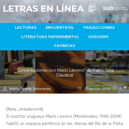
Portada
Autores
Artículos
Contacto
Quiénes Somos
LECTURAS
ENCUENTROS
TRADUCCIONES
LITERATURA EXPERIMENTAL
DOSSIERS
CRÓNICAS
“Conversaciones con Mario Levrero” de Pablo Silva
Olazábal
12 agosto, 2013
0
María Teresa Johansson
[flexy_breadcrumb]
El escritor uruguayo Mario Levrero (Montevideo, 1940-2004)
habitó un espacio periférico en las riberas del Río de la Plata