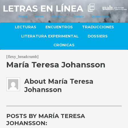
Portada
Autores
Artículos
Contacto
Quiénes Somos
LECTURAS
ENCUENTROS
TRADUCCIONES
LITERATURA EXPERIMENTAL
DOSSIERS
CRÓNICAS
[flexy_breadcrumb]
María Teresa Johansson
About
María Teresa
Johansson
POSTS BY MARÍA TERESA
JOHANSSON: