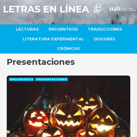
Portada
Autores
Artículos
Contacto
Quiénes Somos
LECTURAS
ENCUENTROS
TRADUCCIONES
LITERATURA EXPERIMENTAL
DOSSIERS
CRÓNICAS
Presentaciones
ENCUENTROS
PRESENTACIONES