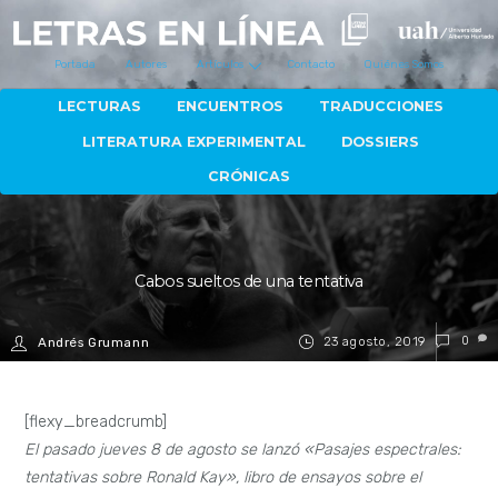
Portada
Autores
Artículos
Contacto
Quiénes Somos
LECTURAS
ENCUENTROS
TRADUCCIONES
LITERATURA EXPERIMENTAL
DOSSIERS
CRÓNICAS
Cabos sueltos de una tentativa
23 agosto, 2019
0
Andrés Grumann
[flexy_breadcrumb]
El pasado jueves 8 de agosto se lanzó «Pasajes espectrales:
tentativas sobre Ronald Kay», libro de ensayos sobre el