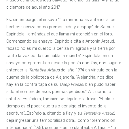
Museo de la Solidaridad Salvador Allende los días 14 y 15 de
diciembre de aquel año 2017.
Es, sin embargo, el ensayo “‘La memoria es anterior a los
hechos’: ceniza como premonición y despojo” de Samuel
Espíndola Hernández el que llama mi atención en el libro.
Comenzando su ensayo, Espíndola cita a Antonin Artaud:
“acaso no es mi cuerpo la ceniza milagrosa y la tierra por
tanto la voz por la que habla la muerte”. Espíndola, en un
ensayo comprometido desde la poesía con Kay, nos sugiere
entender la
Tentativa Artaud
del año 1974 en vínculo con la
quema de la biblioteca de Alejandría. “Alejandría, nos dice
Kay en la contra tapa de su
Deep Freeze
, bien pudo haber
sido el nombre de esos poemas perdidos”. Allí, como lo
enfatiza Espíndola, también se deja leer la frase: “Abolir el
tiempo es el poder que trajo consigo el invento de la
escritura”…Espíndola, citando a Kay y su
Tentativa Artaud
,
deja ingresar una temporalidad otra… como “premonición
intencionada” (135), porque – así lo planteaba Artaud – “lo