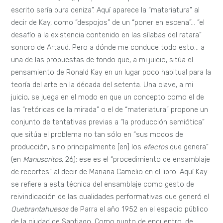
escrito sería pura ceniza”. Aquí aparece la “materiatura” al
decir de Kay, como “despojos” de un “poner en escena”… “el
desafío a la existencia contenido en las sílabas del ratara”
sonoro de Artaud. Pero a dónde me conduce todo esto… a
una de las propuestas de fondo que, a mi juicio, sitúa el
pensamiento de Ronald Kay en un lugar poco habitual para la
teoría del arte en la década del setenta. Una clave, a mi
juicio, se juega en el modo en que un concepto como el de
las “retóricas de la mirada” o el de “materiatura” propone un
conjunto de tentativas previas a “la producción semiótica”
que sitúa el problema no tan sólo en “sus modos de
producción, sino principalmente [en] los
efectos
que genera”
(en
Manuscritos
, 26); ese es el “procedimiento de ensamblaje
de recortes” al decir de Mariana Camelio en el libro. Aquí Kay
se refiere a esta técnica del ensamblaje como gesto de
reivindicación de las cualidades performativas que generó el
Quebrantahuesos
de Parra el año 1952 en el espacio público
de la ciudad de Santiago. Como punto de encuentro, de