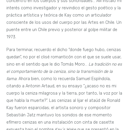
concentró en los cuerpos y sus sonoridades… Allí instalo mi
interés como investigador y reivindico el gesto poético y la
práctica artística y teórica de Kay como un articulador
consciente de los usos del cuerpo por las Artes en Chile. Un
puente entre un Chile previo y posterior al golpe militar de
1973.
Para terminar, recuerdo el dicho “donde fuego hubo, cenizas
quedan”, no por el clisé romanticón con el que se suele usar,
sino en el sentido que le dio Tomás Moro…
La tradición no es
el comportamiento de la ceniza, sino la transmisión de la
llama
. Ahora bien, como lo recuerda Samuel Espíndola,
citando a Antonin Artaud, en su ensayo “¿acaso no es mi
cuerpo la ceniza milagrosa y la tierra, por tanto, la voz por la
que habla la muerte?”. Las cenizas al lijar el ataúd de Ronald
Kay fueron esparcidas; el artista sonoro y compositor
Sebastián Jatz mantuvo los sonidos de ese momento
efímero cenizas en una instalación con cinta de casette
expuesta bajo el nombre
Kay´s Wake
que se presentó en la