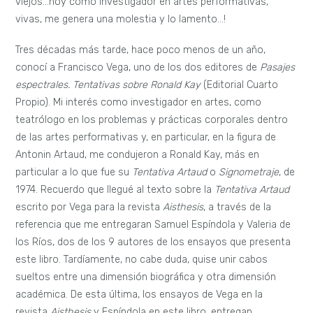
viejos…hoy como investigador en artes performativas,
vivas, me genera una molestia y lo lamento…!
Tres décadas más tarde, hace poco menos de un año,
conocí a Francisco Vega, uno de los dos editores de
Pasajes
espectrales. Tentativas sobre Ronald Kay
(Editorial Cuarto
Propio). Mi interés como investigador en artes, como
teatrólogo en los problemas y prácticas corporales dentro
de las artes performativas y, en particular, en la figura de
Antonin Artaud, me condujeron a Ronald Kay, más en
particular a lo que fue su
Tentativa Artaud
o
Signometraje
, de
1974. Recuerdo que llegué al texto sobre la
Tentativa Artaud
escrito por Vega para la revista
Aisthesis
, a través de la
referencia que me entregaran Samuel Espíndola y Valeria de
los Ríos, dos de los 9 autores de los ensayos que presenta
este libro. Tardíamente, no cabe duda, quise unir cabos
sueltos entre una dimensión biográfica y otra dimensión
académica. De esta última, los ensayos de Vega en la
revista
Aisthesis
y Espíndola en este libro, entregan