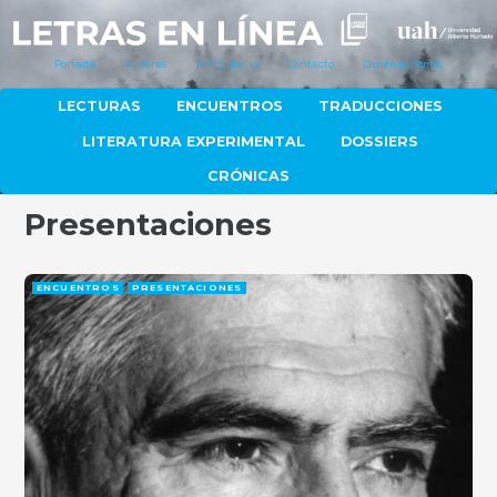
Portada
Autores
Artículos
Contacto
Quiénes Somos
LECTURAS
ENCUENTROS
TRADUCCIONES
LITERATURA EXPERIMENTAL
DOSSIERS
CRÓNICAS
Presentaciones
ENCUENTROS
PRESENTACIONES