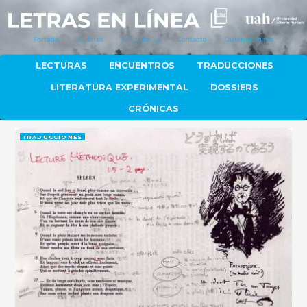
Portada
Autores
Artículos
Contacto
Quiénes Somos
LECTURAS
ENCUENTROS
TRADUCCIONES
LITERATURA EXPERIMENTAL
DOSSIERS
CRÓNICAS
TRADUCCIONES