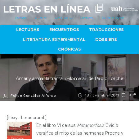
Portada
Autores
Artículos
Contacto
Quiénes Somos
LECTURAS
ENCUENTROS
TRADUCCIONES
LITERATURA EXPERIMENTAL
DOSSIERS
CRÓNICAS
Amar y armar la trama: «Filomela», de Pablo Torche
18 noviembre, 2011
0
Felipe González Alfonso
[flexy_breadcrumb]
En el libro VI de sus
Metamorfosis
Ovidio
versifica el mito de las hermanas Procne y