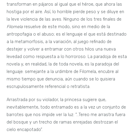
transforman en pájaros al igual que el héroe, que ahora las
hostiga por el aire. Así, lo horrible pierde peso y se diluye en
la leve violencia de las aves. Ninguno de los tres finales de
Filomela
resuelve de este modo, sino en medio de la
antropofagia o el abuso; es el lenguaje el que está destinado
a la metamorfosis, a la variación, al juego refinado de
destejer y volver a entramar con otros hilos una nueva
levedad como respuesta a lo horroroso. La paradoja de esta
novela y, en realidad, la de toda novela, es la paradoja del
lenguaje: semejante a la urdimbre de Filomela, encubre al
mismo tiempo que denuncia, aún cuando se lo quisiera
escrupulosamente referencial o retratista.
Arrastrada por su violador, la princesa sugiere que,
inevitablemente, todo entramado es a la vez un conjunto de
barrotes que nos impide ver la luz: “…Tereo me arrastra fuera
del bosque y un trecho de ramas enrejadas destrozan el
cielo encapotado”.