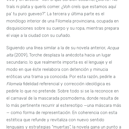
traís ni plata y querís comer. ¿Voh creís que estamos aquí
pa’ tu puro gueveo?”. La tercera y última parte es el
monólogo interior de una Filomela provinciana, ocupada en
disquisiciones sobre su cuerpo y su ropa, mientras prepara
el viaje a la ciudad con su cuñado.
Siguiendo una línea similar a la de su novela anterior,
Acqua
alta
(2009), Torche desplaza la anécdota hacia un lugar
secundario; lo que realmente importa es el lenguaje y el
modo en que éste reelabora con detención y minucia
eróticas una trama ya conocida. Por esta razón, pedirle a
Filomela
fidelidad referencial y corrección ideológica es
pedirle lo que no pretende. Sobre todo si se la reconoce en
el carnaval de la mascarada posmoderna, donde resulta de
lo más pertinente recurrir al estereotipo —una máscara más
— como forma de representación. En coherencia con esta
estética que refunde y revitaliza con nuevo sentido
lenguajes y estrategias “muertas”, la novela gana un punto a