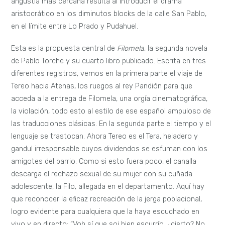
angustia más cercana resulta al introducir el drama
aristocrático en los diminutos blocks de la calle San Pablo,
en el límite entre Lo Prado y Pudahuel.
Esta es la propuesta central de
Filomela
, la segunda novela
de Pablo Torche y su cuarto libro publicado. Escrita en tres
diferentes registros, vemos en la primera parte el viaje de
Tereo hacia Atenas, los ruegos al rey Pandión para que
acceda a la entrega de Filomela, una orgía cinematográfica,
la violación, todo esto al estilo de ese español ampuloso de
las traducciones clásicas. En la segunda parte el tiempo y el
lenguaje se trastocan. Ahora Tereo es el Tera, heladero y
gandul irresponsable cuyos dividendos se esfuman con los
amigotes del barrio. Como si esto fuera poco, el canalla
descarga el rechazo sexual de su mujer con su cuñada
adolescente, la Filo, allegada en el departamento. Aquí hay
que reconocer la eficaz recreación de la jerga poblacional,
logro evidente para cualquiera que la haya escuchado en
vivo y en directo: “Voh sí que soi bien escurrío, ¿cierto? No