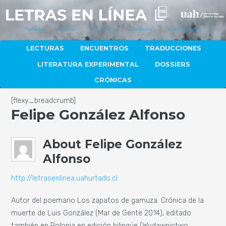
Portada
Autores
Artículos
Contacto
Quiénes Somos
LECTURAS
ENCUENTROS
TRADUCCIONES
LITERATURA EXPERIMENTAL
DOSSIERS
CRÓNICAS
[flexy_breadcrumb]
Felipe González Alfonso
About
Felipe González
Alfonso
http://letrasenlinea.uahurtado.cl
Autor del poemario Los zapatos de gamuza. Crónica de la
muerte de Luis González (Mar de Gente 2014), editado
también en Polonia en edición bilingüe (Wydawnictwo