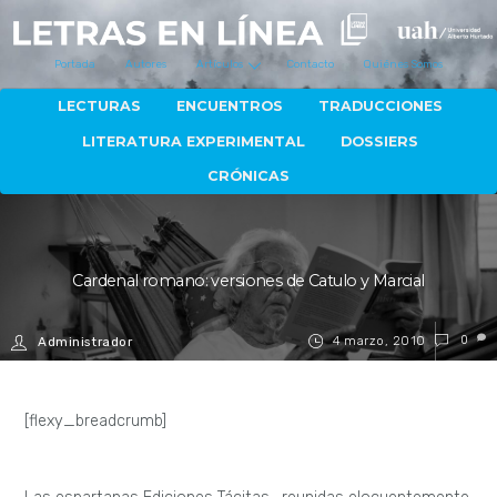
Portada
Autores
Artículos
Contacto
Quiénes Somos
LECTURAS
ENCUENTROS
TRADUCCIONES
LITERATURA EXPERIMENTAL
DOSSIERS
CRÓNICAS
Cardenal romano: versiones de Catulo y Marcial
4 marzo, 2010
0
Administrador
[flexy_breadcrumb]