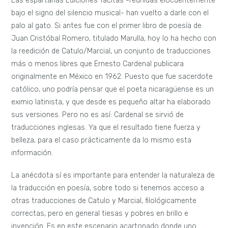
Las espartanas Ediciones Tácitas -reunidas elocuentemente
bajo el signo del silencio musical- han vuelto a darle con el
palo al gato. Si antes fue con el primer libro de poesía de
Juan Cristóbal Romero, titulado Marulla, hoy lo ha hecho con
la reedición de Catulo/Marcial, un conjunto de traducciones
más o menos libres que Ernesto Cardenal publicara
originalmente en México en 1962.
Puesto que fue sacerdote
católico, uno podría pensar que el poeta nicaragüense es un
eximio latinista, y que desde es pequeño altar ha elaborado
sus versiones. Pero no es así: Cardenal se sirvió de
traducciones inglesas. Ya que el resultado tiene fuerza y
belleza, para el caso prácticamente da lo mismo esta
información.
La anécdota sí es importante para entender la naturaleza de
la traducción en poesía, sobre todo si tenemos acceso a
otras traducciones de Catulo y Marcial, filológicamente
correctas, pero en general tiesas y pobres en brillo e
invención. Es en este escenario acartonado donde uno