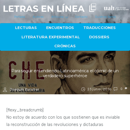
Portada
Autores
Artículos
Contacto
Quiénes Somos
LECTURAS
ENCUENTROS
TRADUCCIONES
LITERATURA EXPERIMENTAL
DOSSIERS
CRÓNICAS
Para seguir entendiendo Latinoamérica: el cómic de un
verdadero superhéroe
23 junio, 2016
0
Joaquin Escobar
[flexy_breadcrumb]
No estoy de acuerdo con los que sostienen que es inviable
la reconstrucción de las revoluciones y dictaduras