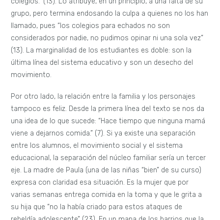
colegios.” (13). Lo atribuye, en un principio, a una falta de su
grupo, pero termina endosando la culpa a quienes no los han
llamado, pues “los colegios para echados no son
considerados por nadie, no pudimos opinar ni una sola vez”
(13). La marginalidad de los estudiantes es doble: son la
última línea del sistema educativo y son un desecho del
movimiento.
Por otro lado, la relación entre la familia y los personajes
tampoco es feliz. Desde la primera línea del texto se nos da
una idea de lo que sucede: “Hace tiempo que ninguna mamá
viene a dejarnos comida.” (7). Si ya existe una separación
entre los alumnos, el movimiento social y el sistema
educacional, la separación del núcleo familiar sería un tercer
eje. La madre de Paula (una de las niñas “bien” de su curso)
expresa con claridad esa situación. Es la mujer que por
varias semanas entrega comida en la toma y que le grita a
su hija que “no la había criado para estos ataques de
rebeldía adolescente” (23). En un mapa de los barrios que la