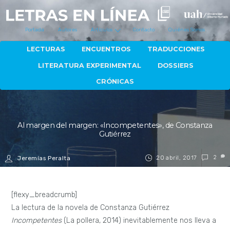
Portada
Autores
Artículos
Contacto
Quiénes Somos
LECTURAS
ENCUENTROS
TRADUCCIONES
LITERATURA EXPERIMENTAL
DOSSIERS
CRÓNICAS
Al margen del margen: «Incompetentes», de Constanza
Gutiérrez
20 abril, 2017
2
Jeremías Peralta
[flexy_breadcrumb]
La lectura de la novela de Constanza Gutiérrez
Incompetentes
(La pollera, 2014) inevitablemente nos lleva a