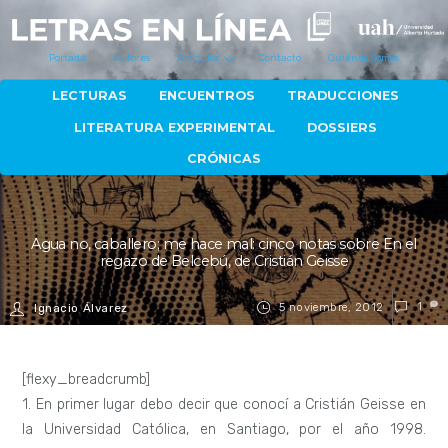
Portada
Autores
Artículos
Contacto
Quiénes Somos
LECTURAS
ENCUENTROS
TRADUCCIONES
LITERATURA EXPERIMENTAL
DOSSIERS
CRÓNICAS
Agua no, caballero; me hace mal: cinco notas sobre En el
regazo de Belcebú, de Cristián Geisse
5 noviembre, 2012
1
Ignacio Álvarez
[flexy_breadcrumb]
1. En primer lugar debo decir que conocí a Cristián Geisse en
la Universidad Católica, en Santiago, por el año 1998.