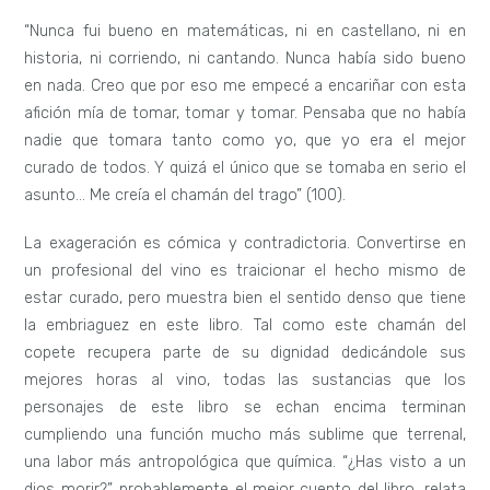
“Nunca fui bueno en matemáticas, ni en castellano, ni en
historia, ni corriendo, ni cantando. Nunca había sido bueno
en nada. Creo que por eso me empecé a encariñar con esta
afición mía de tomar, tomar y tomar. Pensaba que no había
nadie que tomara tanto como yo, que yo era el mejor
curado de todos. Y quizá el único que se tomaba en serio el
asunto… Me creía el chamán del trago” (100).
La exageración es cómica y contradictoria. Convertirse en
un profesional del vino es traicionar el hecho mismo de
estar curado, pero muestra bien el sentido denso que tiene
la embriaguez en este libro. Tal como este chamán del
copete recupera parte de su dignidad dedicándole sus
mejores horas al vino, todas las sustancias que los
personajes de este libro se echan encima terminan
cumpliendo una función mucho más sublime que terrenal,
una labor más antropológica que química. “¿Has visto a un
dios morir?”, probablemente el mejor cuento del libro, relata