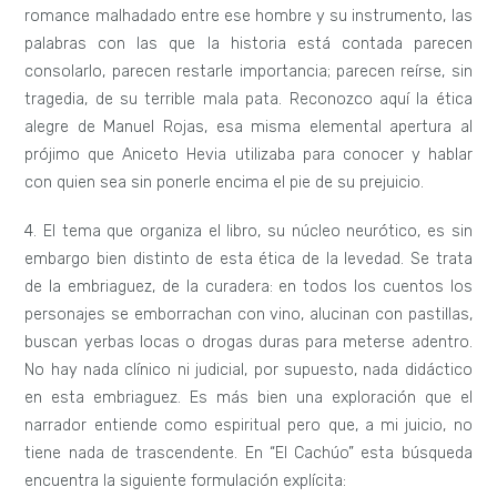
romance malhadado entre ese hombre y su instrumento, las
palabras con las que la historia está contada parecen
consolarlo, parecen restarle importancia; parecen reírse, sin
tragedia, de su terrible mala pata. Reconozco aquí la ética
alegre de Manuel Rojas, esa misma elemental apertura al
prójimo que Aniceto Hevia utilizaba para conocer y hablar
con quien sea sin ponerle encima el pie de su prejuicio.
4. El tema que organiza el libro, su núcleo neurótico, es sin
embargo bien distinto de esta ética de la levedad. Se trata
de la embriaguez, de la curadera: en todos los cuentos los
personajes se emborrachan con vino, alucinan con pastillas,
buscan yerbas locas o drogas duras para meterse adentro.
No hay nada clínico ni judicial, por supuesto, nada didáctico
en esta embriaguez. Es más bien una exploración que el
narrador entiende como espiritual pero que, a mi juicio, no
tiene nada de trascendente. En “El Cachúo” esta búsqueda
encuentra la siguiente formulación explícita: