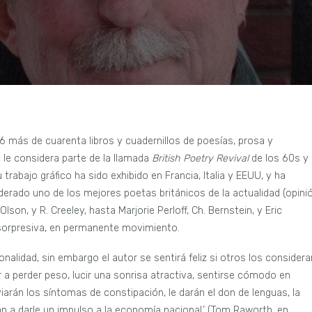
 más de cuarenta libros y cuadernillos de poesías, prosa y
e le considera parte de la llamada
British Poetry Revival
de los 60s y
trabajo gráfico ha sido exhibido en Francia, Italia y EEUU, y ha
erado uno de los mejores poetas británicos de la actualidad (opini
n, y R. Creeley, hasta Marjorie Perloff, Ch. Bernstein, y Eric
 sorpresiva, en permanente movimiento.
alidad, sin embargo el autor se sentirá feliz si otros los considera
 a perder peso, lucir una sonrisa atractiva, sentirse cómodo en
iarán los síntomas de constipación, le darán el don de lenguas, la
án a darle un impulso a la economía nacional.’ (Tom Raworth, en