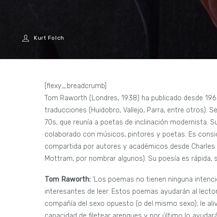
Kurt Folch
[flexy_breadcrumb]
Tom Raworth (Londres, 1938) ha publicado desde 1966
traducciones (Huidobro, Vallejo, Parra, entre otros). S
70s, que reunía a poetas de inclinación modernista. Su 
colaborado con músicos, pintores y poetas. Es consid
compartida por autores y académicos desde Charles Olso
Mottram, por nombrar algunos). Su poesía es rápida,
Tom Raworth:
‘Los poemas no tienen ninguna intencion
interesantes de leer. Estos poemas ayudarán al lector
compañía del sexo opuesto (o del mismo sexo); le aliv
capacidad de filetear arenques y por último lo ayudar