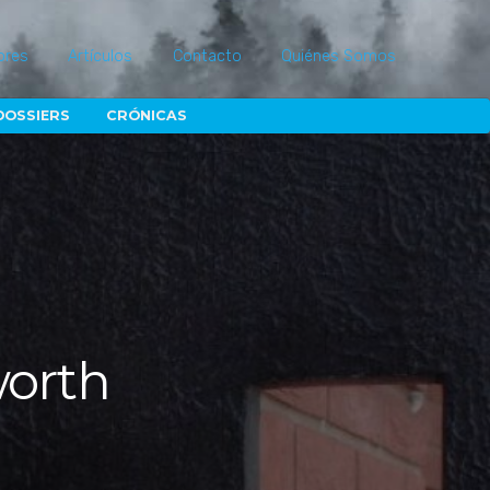
ores
Artículos
Contacto
Quiénes Somos
DOSSIERS
CRÓNICAS
worth