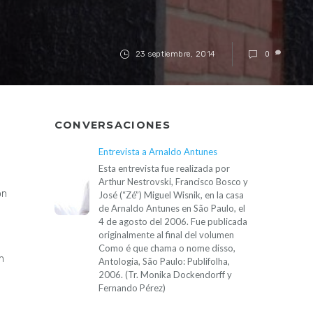
23 septiembre, 2014
0
CONVERSACIONES
Entrevista a Arnaldo Antunes
Esta entrevista fue realizada por
Arthur Nestrovski, Francisco Bosco y
ón
José (“Zé”) Miguel Wisnik, en la casa
de Arnaldo Antunes en São Paulo, el
4 de agosto del 2006. Fue publicada
originalmente al final del volumen
Como é que chama o nome disso,
n
Antologia, São Paulo: Publifolha,
2006. (Tr. Monika Dockendorff y
Fernando Pérez)