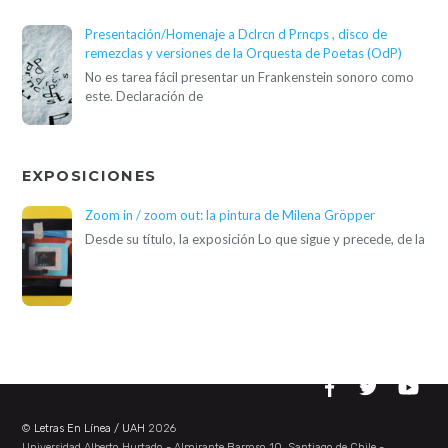
Presentación/Homenaje a Dclrcn d Prncps , disco de
remezclas y versiones de la Orquesta de Poetas (OdP)
No es tarea fácil presentar un Frankenstein sonoro como
este. Declaración de
EXPOSICIONES
Zoom in / zoom out: la pintura de Milena Gröpper
Desde su título, la exposición Lo que sigue y precede, de la
©
Letras En Línea / UAH
2026
Universidad Alberto Hurtado - Almirante Barroso 10, Santiago de Chile -