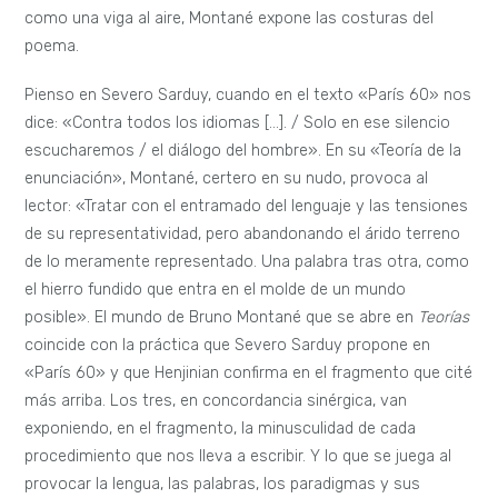
como una viga al aire, Montané expone las costuras del
poema.
Pienso en Severo Sarduy, cuando en el texto «París 60» nos
dice: «Contra todos los idiomas […]. / Solo en ese silencio
escucharemos / el diálogo del hombre». En su «Teoría de la
enunciación», Montané, certero en su nudo, provoca al
lector: «Tratar con el entramado del lenguaje y las tensiones
de su representatividad, pero abandonando el árido terreno
de lo meramente representado. Una palabra tras otra, como
el hierro fundido que entra en el molde de un mundo
posible». El mundo de Bruno Montané que se abre en
Teorías
coincide con la práctica que Severo Sarduy propone en
«París 60» y que Henjinian confirma en el fragmento que cité
más arriba. Los tres, en concordancia sinérgica, van
exponiendo, en el fragmento, la minusculidad de cada
procedimiento que nos lleva a escribir. Y lo que se juega al
provocar la lengua, las palabras, los paradigmas y sus