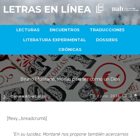
Portada
Autores
Artículos
Contacto
Quiénes Somos
LECTURAS
ENCUENTROS
TRADUCCIONES
LITERATURA EXPERIMENTAL
DOSSIERS
CRÓNICAS
Bruno Montané, teorías para ser como un Dios
2 julio, 2024
0
Camila Albertazzo
[flexy_breadcrumb]
“En su lucidez, Montané nos propone también acercarnos