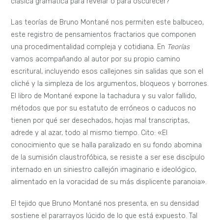
clásica gramática para revelar o para oscurecer?
Las teorías de Bruno Montané nos permiten este balbuceo,
este registro de pensamientos fractarios que componen
una procedimentalidad compleja y cotidiana. En
Teorías
vamos acompañando al autor por su propio camino
escritural, incluyendo esos callejones sin salidas que son el
cliché y la simpleza de los argumentos, bloqueos y borrones.
El libro de Montané expone la tachadura y su valor fallido,
métodos que por su estatuto de erróneos o caducos no
tienen por qué ser desechados, hojas mal transcriptas,
adrede y al azar, todo al mismo tiempo. Cito: «El
conocimiento que se halla paralizado en su fondo abomina
de la sumisión claustrofóbica, se resiste a ser ese discípulo
internado en un siniestro callejón imaginario e ideológico,
alimentado en la voracidad de su más displicente paranoia».
El tejido que Bruno Montané nos presenta, en su densidad
sostiene el pararrayos lúcido de lo que está expuesto. Tal