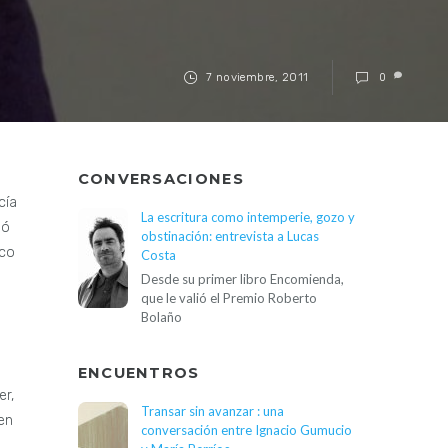
7 noviembre, 2011
0
CONVERSACIONES
cía
La escritura como intemperie, gozo y
mó
obstinación: entrevista a Lucas
eco
Costa
Desde su primer libro Encomienda,
que le valió el Premio Roberto
Bolaño
a
ENCUENTROS
er,
Transar sin avanzar : una
en
conversación entre Ignacio Gumucio