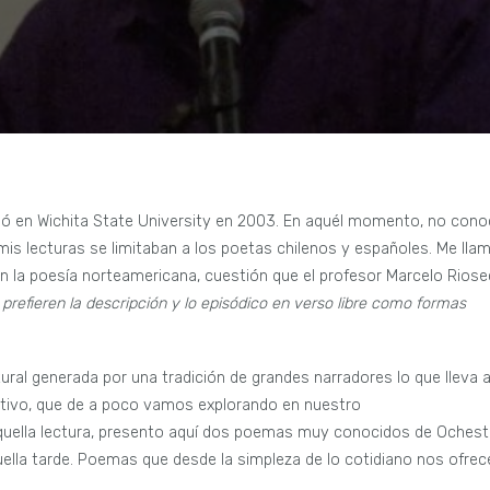
ió en Wichita State University en 2003. En aquél momento, no cono
mis lecturas se limitaban a los poetas chilenos y españoles. Me lla
en la poesía norteamericana, cuestión que el profesor Marcelo Rios
refieren la descripción y lo episódico en verso libre como formas
tural generada por una tradición de grandes narradores lo que lleva 
rativo, que de a poco vamos explorando en nuestro
aquella lectura, presento aquí dos poemas muy conocidos de Ochest
lla tarde. Poemas que desde la simpleza de lo cotidiano nos ofrec