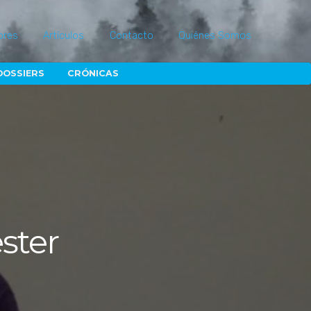
ores
Artículos
Contacto
Quiénes Somos
DOSSIERS
CRÓNICAS
ster