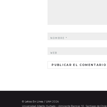
NOMBRE
*
WEB
©
Letras En Línea / UAH
2026
Universidad Alberto Hurtado - Almirante Barroso 10, Santiago de Chil