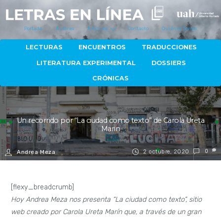
Portada
Autores
Artículos
Contacto
Quiénes Somos
LECTURAS
ENCUENTROS
TRADUCCIONES
LITERATURA EXPERIMENTAL
DOSSIERS
CRÓNICAS
Un recorrido por “La ciudad como texto” de Carola Ureta
Marin
2 octubre, 2020
0
Andrea Meza
[flexy_breadcrumb]
Hoy Andrea Meza nos presenta “La ciudad como texto”, sitio
web creado por Carola Ureta Marín que, a través de un gran