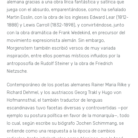
alemana gracias a una obra lírica fantástica y satírica que
juega con el absurdo, emparentándose, como ha señalado
Martin Esslin, con la obra de los ingleses Edward Lear (1812-
1888) y Lewis Carroll (1832-1898), y convirtiéndose, junto
con la obra dramática de Frank Wedekind, en precursor del
movimiento expresionista alemán. Sin embargo,
Morgenstern también escribió versos de muy variada
inspiración, entre ellos poemas místicos influidos por la
antroposofía de Rudolf Steiner y la obra de Friedrich
Nietzsche.
Contemporáneo de los poetas alemanes Rainer Maria Rilke y
Richard Dehmel, y los austriacos Georg Trakl y Hugo von
Hofmannsthal, el también traductor de lenguas
escandinavas tuvo facetas diversas y controvertidas —por
ejemplo su postura política en favor de la monarquía—, todo
lo cual, según escribe su biógrafo Jochen Schimmang, se
entiende como una respuesta a la época de cambios