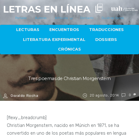
Portada
Autores
Artículos
Contacto
Quiénes Somos
LECTURAS
ENCUENTROS
TRADUCCIONES
LITERATURA EXPERIMENTAL
DOSSIERS
CRÓNICAS
Tres poemas de Christian Morgenstern
20 agosto, 2014
0
Osvaldo Rocha
[flexy_breadcrumb]
Christian Morgenstern, nacido en Múnich en 1871, se ha
convertido en uno de los poetas más populares en lengua