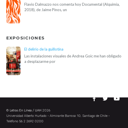
Flavio Dalmazzo nos comenta hoy Documental (Alquimia,
2018), de Jaime Pinos, un
EXPOSICIONES
El delirio de la guillotina
Las instalaciones visuales de Andrea Goic me han obligado
a desplazarme por
©
Letras En Línea / UAH
2026
Universidad Alberto Hurtado - Almirante Barroso 10, Santiago de Chile -
Teléfono 56 2 2692 0200