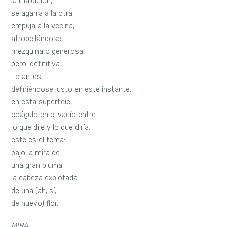
la maldición,
se agarra a la otra,
empuja a la vecina,
atropellándose,
mezquina o generosa,
pero: definitiva
–o antes,
definiéndose justo en este instante,
en esta superficie,
coágulo en el vacío entre
lo que dije y lo que diría,
este es el tema:
bajo la mira de
una gran pluma
la cabeza explotada
de una (ah, sí,
de nuevo) flor.
MIRA