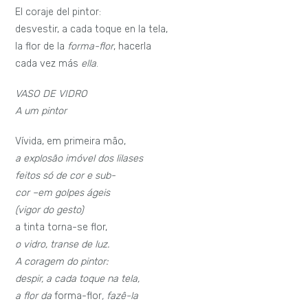
El coraje del pintor:
desvestir, a cada toque en la tela,
la flor de la
forma-flor
, hacerla
cada vez más
ella
.
VASO DE VIDRO
A um pintor
Vívida, em primeira mão,
a explosão imóvel dos lilases
feitos só de cor e sub-
cor –em golpes ágeis
(vigor do gesto)
a tinta torna-se flor,
o vidro, transe de luz.
A coragem do pintor:
despir, a cada toque na tela,
a flor da
forma-flor
, fazê-la