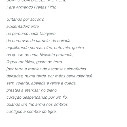
SONHO COM BICICLETA E TIGRE
Para Armando Freitas Filho
Gritando por socorro
acidentadamente
no percurso nada lisonjeiro
de corcovas de camelo, de enfiada,
equilibrando pernas, olho, cotovelo, queixo
no
quase
de uma bicicleta prateada,
língua metálica, gosto de terra
(por terra a maciez de esconsas almofadas
deixadas, numa tarde, por mãos benevolentes)
sem volante, abalada e rente à queda,
prestes a aterrisar no plano,
coração despencando por um fio,
quando um frio arma nos ombros
contíguo à sombra do tigre.