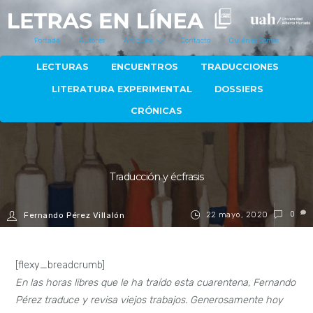
Portada
Autores
Artículos
Contacto
Quiénes Somos
LECTURAS
ENCUENTROS
TRADUCCIONES
LITERATURA EXPERIMENTAL
DOSSIERS
CRÓNICAS
Traducción y écfrasis
22 mayo, 2020
0
Fernando Pérez Villalón
[flexy_breadcrumb]
En las horas libres que le ha traído esta cuarentena, Fernando
Pérez traduce y revisa viejos trabajos. Generosamente hoy