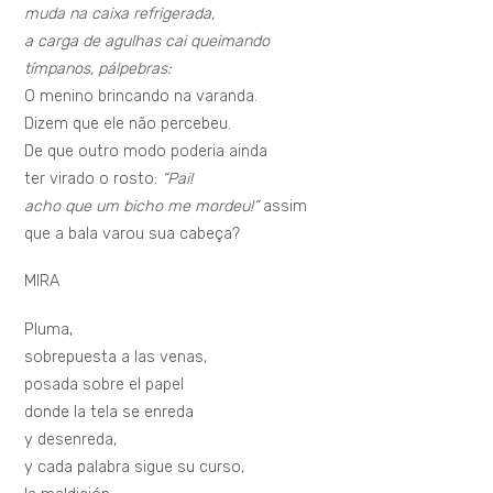
muda na caixa refrigerada,
a carga de agulhas cai queimando
tímpanos, pálpebras:
O menino brincando na varanda.
Dizem que ele não percebeu.
De que outro modo poderia ainda
ter virado o rosto:
“Pai!
acho que um bicho me mordeu!”
assim
que a bala varou sua cabeça?
MIRA
Pluma,
sobrepuesta a las venas,
posada sobre el papel
donde la tela se enreda
y desenreda,
y cada palabra sigue su curso,