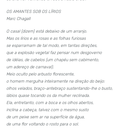
OS AMANTES SOB OS LÍRIOS
Marc Chagall
O casal (dizem) está debaixo de um arranjo.
Mas os lírios e as rosas e as folhas furiosas
se esparramam de tal modo, em tantas direções,
que a explosão vegetal faz pensar num desgoverno
de idéias, de cabelos (um chapéu sem cabimento,
um adereço de carnaval).
Meio oculto pelo arbusto florescente,
o homem mergulha inteiramente na direção do beijo:
olhos velados, braço-antebraço sustentando-lhe o busto,
lábios quase tocando os da mulher reclinada.
Ela, entretanto, com a boca e os olhos abertos,
inclina a cabeça, talvez com o mesmo susto
de um peixe sem ar na superfície da água,
de uma flor voltando o rosto para o sol.