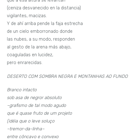
que a esa altura se levantan
(ceniza desvanecido en la distancia)
vigilantes, macizas.
Y de ahí arriba pende la faja estrecha
de un cielo emborronado donde
las nubes, a su modo, responden
al gesto de la arena más abajo,
coaguladas en lucidez,
pero enrarecidas.
DESERTO COM SOMBRA NEGRA E MONTANHAS AO FUNDO
Branco intacto
sob asa de negror absoluto
–grafismo de tal modo agudo
que é quase fruto de um projeto
(idéia que o leve soluço
–tremor-da-linha–
entre côncavo e convexo