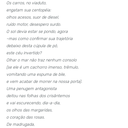
Os carros, no viaduto,
engatam sua centopéia:
olhos acesos, suor de diesel,
ruído motor, desespero surdo.
O sol devia estar se pondo, agora
–mas como confirmar sua trajetória
debaixo desta cúpula de pó,
este céu invertido?
Olhar o mar não traz nenhum consolo
(se ele é um cachorro imenso, trêmulo,
vomitando uma espuma de bile,
e vem acabar de morrer na nossa porta).
Uma penugem antagonista
deitou nas folhas dos crisântemos
e vai escurecendo, dia-a-dia,
os olhos das margaridas,
o coração das rosas.
De madrugada,