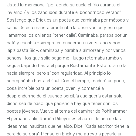
Usted lo menciona: “por donde se cuela el frío durante el
invierno / y los zancudos durante el bochornoso verano”.
Sostengo que Erick es un poeta que caminaba por método y
salud. De esa manera practicaba la observación y eso que
llamamos los chilenos “tener calle”. Caminaba, paraba por un
café y escribía
–
siempre en cuaderno universitario y con
lápiz pasta Bic–, caminaba y paraba a almorzar y por varios
schops –los que solía pagarme– luego retomaba rumbo y
seguía bajando hasta el parque Bustamante. Esta ruta no la
hacía siempre, pero sí con regularidad. Al principio lo
acompañaba hasta el final. Con el tiempo, maduré un poco,
cosa increíble para un poeta joven, y comencé a
desprenderme de él cuando percibía que quería estar solo –
dicho sea de paso, qué paciencia hay que tener con los
poetas jóvenes. Vuelvo al tema del caminar de Pohlhammer.
El peruano Julio Ramón Ribeyro es el autor de una de las
ideas más inauditas que he leído. Dice: “Cada escritor tiene la
cara de su obra”. Pienso en Erick y me atrevo a pegarle un