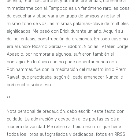
de vida, técnicas, autores y autoras preferidas, comencé a
mimetizarme con él. Tampoco es un fenómeno raro, es cosa
de escuchar y observar a un grupo de amigos y notar el
mismo tono de voz, las mismas palabras-clave de múltiples
significados. Me pasó con Erick durante un año. Adquirí su
delirio, énfasis, construcción de oraciones. En todo caso no
era el único: Ricardo García-Huidobro, Nicolás Letelier, Jorge
Abasolo, por nombrar a algunos, sufrieron también el
contagio. En lo único que no pude conectar nunca con
Pohlhammer, fue con la meditación del maestro indio Prem
Rawat, que practicaba, según él, cada amanecer. Nunca le
creí mucho sobre eso.
**
Nota personal de precaución: debo escribir este texto con
cuidado.
La admiración y devoción a los poetas es otra
manera de vanidad. Me refiero al típico escritor que tiene
todos los libros autografiados y dedicados, fotos en RRSS