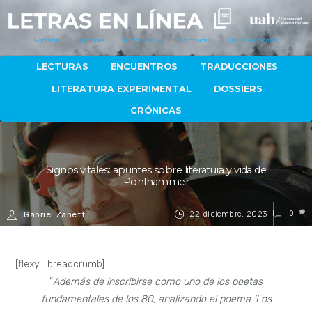
Portada
Autores
Artículos
Contacto
Quiénes Somos
LECTURAS
ENCUENTROS
TRADUCCIONES
LITERATURA EXPERIMENTAL
DOSSIERS
CRÓNICAS
Signos vitales: apuntes sobre literatura y vida de
Pohlhammer
22 diciembre, 2023
0
Gabriel Zanetti
[flexy_breadcrumb]
“
Además de inscribirse como uno de los poetas
fundamentales de los 80, analizando el poema ‘Los