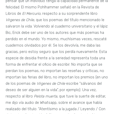
pensar que un individuo tenga la capacidad permanente de la
felicidad. El mismo Pohlhammer señaló en la Revista de
Libros de
El Mercurio
, respecto a su sorprendente libro
Vírgenes de Chile
, que los poemas del título mencionado le
salvaron la vida. Volviendo al cuaderno universitario y el lápiz
Bic, Erick debe ser uno de los autores que más poemas ha
perdido en el mundo. Yo mismo, muchísimas veces, rescaté
cuadernos olvidados por él. Se los devolvía, me daba las
gracias, pero estoy seguro que los perdía nuevamente. Esta
especie de desidia frente a la seriedad representa toda una
forma de enfrentar el oficio de escribir. No importa que se
pierdan los poemas, no importan las reseñas y críticas, no
importan las ferias del libro, no importan los premios (en uno
de los poemas de
Vírgenes de Chile
escribe “sálvanos del
deseo de ser alguien en la vida”, por ejemplo). Una vez,
respecto al libro
Pelota muerta
, que tuve la suerte de editar,
me dijo vía audio de Whatsapp, sobre el avance que había
realizado del título: “Atentísimo a la jugada / Leyendo / Con