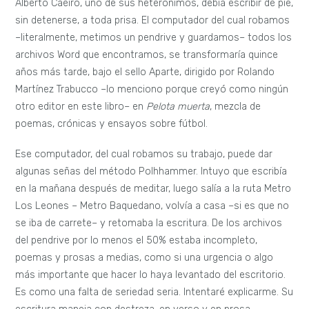
Alberto Caeiro, uno de sus heterónimos, debía escribir de pie,
sin detenerse, a toda prisa. El computador del cual robamos
–literalmente, metimos un pendrive y guardamos– todos los
archivos Word que encontramos, se transformaría quince
años más tarde, bajo el sello Aparte, dirigido por Rolando
Martínez Trabucco –lo menciono porque creyó como ningún
otro editor en este libro– en
Pelota muerta
, mezcla de
poemas, crónicas y ensayos sobre fútbol.
Ese computador, del cual robamos su trabajo, puede dar
algunas señas del método Polhhammer. Intuyo que escribía
en la mañana después de meditar, luego salía a la ruta Metro
Los Leones – Metro Baquedano, volvía a casa –si es que no
se iba de carrete– y retomaba la escritura. De los archivos
del pendrive por lo menos el 50% estaba incompleto,
poemas y prosas a medias, como si una urgencia o algo
más importante que hacer lo haya levantado del escritorio.
Es como una falta de seriedad seria. Intentaré explicarme. Su