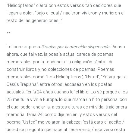
“Helicópteros”
cierra con estos versos tan decidores que
llegan a doler: “bajo el cual / nacieron vivieron y murieron el
resto de las generaciones…”
**
Leí con sorpresa
Gracias por la atención dispensada
. Pienso
ahora, que tal vez, la poesía actual carece de poemas
memorables por la tendencia –u obligación tácita– de
construir libros y no colecciones de poemas. Poemas
memorables como “Los Helicópteros”, “Usted”, “Yo vi jugar a
Jesús Trepiana”, entre otros, escasean en los poetas
actuales. Tenía 24 años cuando leí el libro. Lo sé porque a los
25 me fui a vivir a Europa, lo que marca un hito personal con
el cual poder anclar la, a estas alturas de mi vida, traicionera
memoria. Tenía 24, como dije recién, y estos versos del
poema “Usted” me volaron la cabeza: “está caro el aceite /
usted se pregunta qué hace ahí ese verso / ese verso está