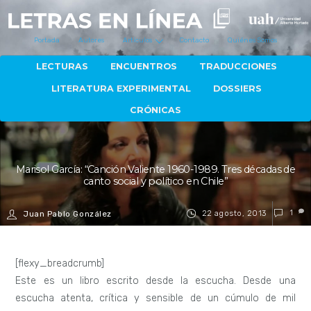
Portada
Autores
Artículos
Contacto
Quiénes Somos
LECTURAS
ENCUENTROS
TRADUCCIONES
LITERATURA EXPERIMENTAL
DOSSIERS
CRÓNICAS
Marisol García: “Canción Valiente 1960-1989. Tres décadas de
canto social y político en Chile”
22 agosto, 2013
1
Juan Pablo González
[flexy_breadcrumb]
Este es un libro escrito desde la escucha. Desde una
escucha atenta, crítica y sensible de un cúmulo de mil