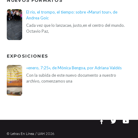
NUEVOS FORMATOS
El río, el trompo, el tiempo: sobre «Maruri tour», de
Andrea Goic
Cada vez que lo lanzacae, justo,en el centro del mundo.
Octavio Paz,
EXPOSICIONES
«enero, 7:25», de Mónica Bengoa, por Adriana Valdés
Con la subida de este nuevo documento a nuestro
archivo, comenzamos una
©
Letras En Línea / UAH
2026