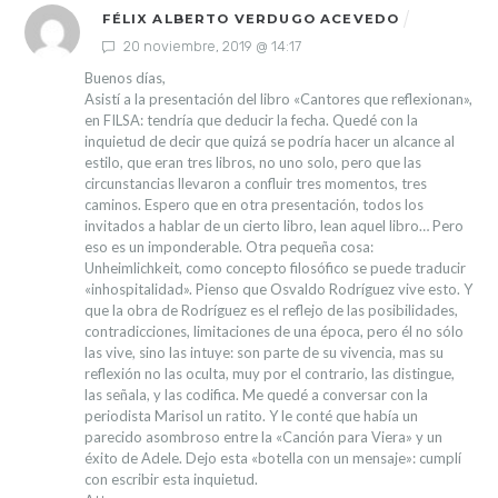
FÉLIX ALBERTO VERDUGO ACEVEDO
20 noviembre, 2019 @ 14:17
Buenos días,
Asistí a la presentación del libro «Cantores que reflexionan»,
en FILSA: tendría que deducir la fecha.
Quedé con la
inquietud de decir que quizá se podría hacer un alcance al
estilo, que eran tres libros, no uno solo, pero que las
circunstancias llevaron a confluir tres momentos, tres
caminos.
Espero que en otra presentación, todos los
invitados a hablar de un cierto libro, lean aquel libro…
Pero
eso es un imponderable.
Otra pequeña cosa:
Unheimlichkeit, como concepto filosófico se puede traducir
«inhospitalidad».
Pienso que Osvaldo Rodríguez vive esto.
Y
que la obra de Rodríguez es el reflejo de las posibilidades,
contradicciones, limitaciones de una época, pero él no sólo
las vive, sino las intuye: son parte de su vivencia, mas su
reflexión no las oculta, muy por el contrario, las distingue,
las señala, y las codifica.
Me quedé a conversar con la
periodista Marisol un ratito. Y le conté que había un
parecido asombroso entre la «Canción para Viera» y un
éxito de Adele.
Dejo esta «botella con un mensaje»: cumplí
con escribir esta inquietud.