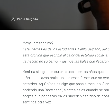
Pablo Salgado
[flexy_breadcrumb]
Este viernes es de los estudiantes. Pablo Salgado, del
esta crónica que escribió al calor del estallido social, 
ya habían en su barrio, y las nuevas balas que llegaro
Mentiría si digo que durante todos estos años que he
refiero a balazos reales, no de esos falsos que se oy
petardos. Aquí oírlos es algo que pasa a menudo. Sie
haciendo una “mexicana”, sientes balas cuando se mue
acepta que por estas calles suceden ese tipo de co
sentirlos otra vez.