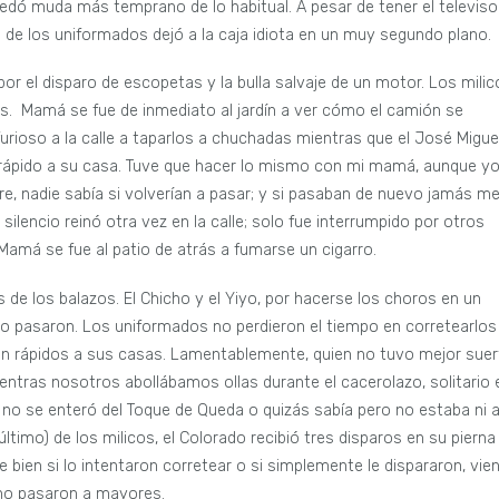
edó muda más temprano de lo habitual. A pesar de tener el televiso
ión de los uniformados dejó a la caja idiota en un muy segundo plano.
or el disparo de escopetas y la bulla salvaje de un motor. Los milic
. Mamá se fue de inmediato al jardín a ver cómo el camión se
ó furioso a la calle a taparlos a chuchadas mientras que el José Miguel
 rápido a su casa. Tuve que hacer lo mismo con mi mamá, aunque y
re, nadie sabía si volverían a pasar; y si pasaban de nuevo jamás m
 silencio reinó otra vez en la calle; solo fue interrumpido por otros
Mamá se fue al patio de atrás a fumarse un cigarro.
 de los balazos. El Chicho y el Yiyo, por hacerse los choros en un
do pasaron. Los uniformados no perdieron el tiempo en corretearlos
n rápidos a sus casas. Lamentablemente, quien no tuvo mejor suer
ientras nosotros abollábamos ollas durante el cacerolazo, solitario 
no se enteró del Toque de Queda o quizás sabía pero no estaba ni a
último) de los milicos, el Colorado recibió tres disparos en su pierna
bien si lo intentaron corretear o si simplemente le dispararon, vie
 no pasaron a mayores.