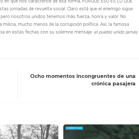
do en que nos caracterice de esa forma, PORQUE ESO ES LO QUE
s jornadas de revuelta social. Claro está que el enemigo sigue
; pero nosotros unidos tenemos más fuerza, honra y valor. No
a milicia, mucho menos de la corrupción política. Así, la famosa
ncia en estas fechas con su solemne mensaje:
el pueblo unido jamás
Ocho momentos incongruentes de una
crónica pasajera
CRÓNICAS