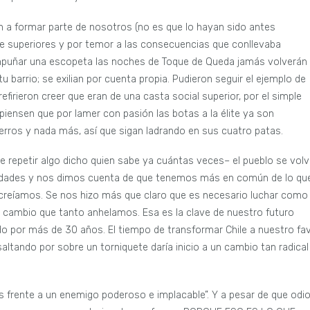
on a formar parte de nosotros (no es que lo hayan sido antes
e superiores y por temor a las consecuencias que conllevaba
empuñar una escopeta las noches de Toque de Queda jamás volverán
u barrio; se exilian por cuenta propia. Pudieron seguir el ejemplo de
efirieron creer que eran de una casta social superior, por el simple
ensen que por lamer con pasión las botas a la élite ya son
erros y nada más, así que sigan ladrando en sus cuatro patas.
e repetir algo dicho quien sabe ya cuántas veces– el pueblo se volv
lidades y nos dimos cuenta de que tenemos más en común de lo qu
creíamos. Se nos hizo más que claro que es necesario luchar como
el cambio que tanto anhelamos. Esa es la clave de nuestro futuro
do por más de 30 años. El tiempo de transformar Chile a nuestro fa
ltando por sobre un torniquete daría inicio a un cambio tan radical
s frente a un enemigo poderoso e implacable”. Y a pesar de que odi