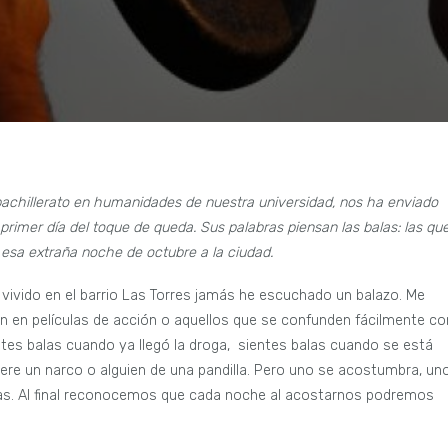
 bachillerato en humanidades de nuestra universidad, nos ha enviado
el primer día del toque de queda. Sus palabras piensan las balas: las qu
n esa extraña noche de octubre a la ciudad.
 vivido en el barrio Las Torres jamás he escuchado un balazo. Me
en en películas de acción o aquellos que se confunden fácilmente co
ntes balas cuando ya llegó la droga, sientes balas cuando se está
re un narco o alguien de una pandilla. Pero uno se acostumbra, un
sas. Al final reconocemos que cada noche al acostarnos podremos