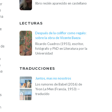
libro recién aparecido en castellano
er
e
na
LECTURAS
de
Después de la coliflor como regalo:
sobre la obra de Vicente Baeza
Ricardo Cuadros (1955), escritor,
 de
fotógrafo y PhD en Literatura por la
Universidad
o
n
TRADUCCIONES
na
Juntos, mas no nosotros
Los rumores de Babel (2016) de
Yvon Le Men (Francia, 1953) —
traducido
as
n