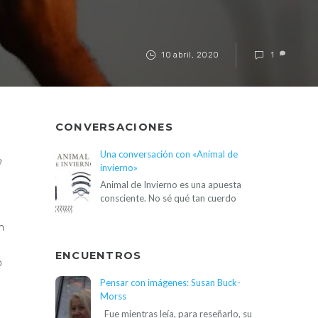
10 abril, 2020
1
CONVERSACIONES
Una conversación con «Animal de
e
invierno»
Animal de Invierno es una apuesta
consciente. No sé qué tan cuerdo
n
ENCUENTROS
o
Pensar con imágenes: Susan Buck-
Morss
Fue mientras leía, para reseñarlo, su