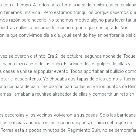
s con el tiempo. A todos nos aterra la idea de recibir uno en cualqui
o tenemos una vida. Pero estamos tranquilos porque sabemos qu
os razón para hacerlo. No tenemos motivo alguno para levantar u
uestras calles, a pesar de lo mucho o poco que nos agrade. Nos
a que convivimos día a día, ¿qué sentido hay en perforar la piel 
 vez se oyeron distinto. Era 21 de octubre, segunda noche del Toque
cacerolazo a eso de las ocho. El sonido de los golpes de ollas y
 casas a unirse al popular evento. Todos aportaban al bullicio com
 notar el descontento. Yo chocaba dos tapas de ollas como si fuera
na cuchara de palo. Se alzaron barricadas en varios puntos de Rei
llamas llamaban a reunirse alrededor de ellas y compartir un rato en
las cacerolas y los vecinos volvieron a sus casas. Solo las barricad
Las noticias anunciaron, no mucho después, el inicio del Toque de
as Torres está a pocos minutos del Regimiento Buin, no se demoraría