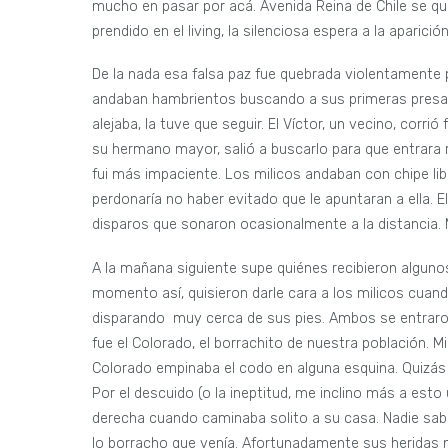
mucho en pasar por acá. Avenida Reina de Chile se qu
prendido en el living, la silenciosa espera a la aparic
De la nada esa falsa paz fue quebrada violentamente p
andaban hambrientos buscando a sus primeras presas
alejaba, la tuve que seguir. El Víctor, un vecino, corri
su hermano mayor, salió a buscarlo para que entrara
fui más impaciente. Los milicos andaban con chipe lib
perdonaría no haber evitado que le apuntaran a ella. El
disparos que sonaron ocasionalmente a la distancia. 
A la mañana siguiente supe quiénes recibieron algunos
momento así, quisieron darle cara a los milicos cuan
disparando muy cerca de sus pies. Ambos se entraro
fue el Colorado, el borrachito de nuestra población. M
Colorado empinaba el codo en alguna esquina. Quizás 
Por el descuido (o la ineptitud, me inclino más a esto 
derecha cuando caminaba solito a su casa. Nadie sabe 
lo borracho que venía. Afortunadamente sus heridas