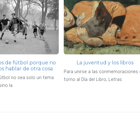
s de fútbol porque no
La juventud y los libros
s hablar de otra cosa
Para unirse a las conmemoraciones 
fútbol no sea solo un tema
torno al Día del Libro, Letras
ino la