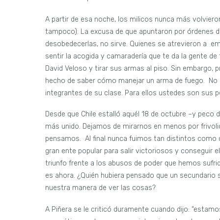
A partir de esa noche, los milicos nunca más volvier
tampoco). La excusa de que apuntaron por órdenes d
desobedecerlas, no sirve. Quienes se atrevieron a 
sentir la acogida y camaradería que te da la gente de t
David Veloso y tirar sus armas al piso. Sin embargo, pr
hecho de saber cómo manejar un arma de fuego. No pi
integrantes de su clase. Para ellos ustedes son sus p
Desde que Chile estalló aquél 18 de octubre –y peco d
más unido. Dejamos de mirarnos en menos por frivo
pensamos. Al final nunca fuimos tan distintos como 
gran ente popular para salir victoriosos y conseguir 
triunfo frente a los abusos de poder que hemos sufri
es ahora. ¿Quién hubiera pensado que un secundario sa
nuestra manera de ver las cosas?
A Piñera se le criticó duramente cuando dijo: “estamo