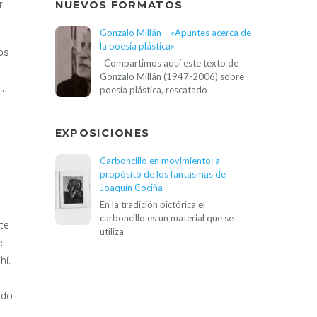
r
NUEVOS FORMATOS
Gonzalo Millán – «Apuntes acerca de
la poesía plástica»
os
Compartimos aquí este texto de
Gonzalo Millán (1947-2006) sobre
,
poesía plástica, rescatado
o
e
EXPOSICIONES
Carboncillo en movimiento: a
propósito de los fantasmas de
Joaquín Cociña
En la tradición pictórica el
carboncillo es un material que se
te
utiliza
el
hí.
ndo