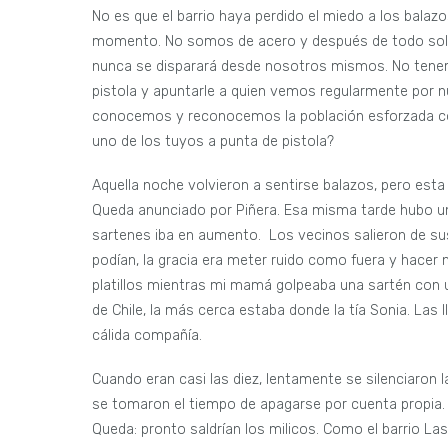
No es que el barrio haya perdido el miedo a los balazo
momento. No somos de acero y después de todo sol
nunca se disparará desde nosotros mismos. No tenem
pistola y apuntarle a quien vemos regularmente por n
conocemos y reconocemos la población esforzada con l
uno de los tuyos a punta de pistola?
Aquella noche volvieron a sentirse balazos, pero esta
Queda anunciado por Piñera. Esa misma tarde hubo un 
sartenes iba en aumento. Los vecinos salieron de sus
podían, la gracia era meter ruido como fuera y hacer
platillos mientras mi mamá golpeaba una sartén con u
de Chile, la más cerca estaba donde la tía Sonia. Las 
cálida compañía.
Cuando eran casi las diez, lentamente se silenciaron 
se tomaron el tiempo de apagarse por cuenta propia. 
Queda: pronto saldrían los milicos. Como el barrio L