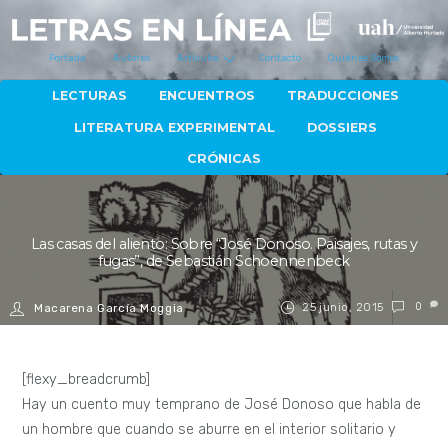
Portada
Autores
Artículos
Contacto
Quiénes Somos
LECTURAS
ENCUENTROS
TRADUCCIONES
LITERATURA EXPERIMENTAL
DOSSIERS
CRÓNICAS
Las casas del aliento: Sobre “José Donoso. Paisajes, rutas y
fugas”, de Sebastián Schoennenbeck
25 junio, 2015
0
Macarena García Moggia
[flexy_breadcrumb]
Hay un cuento muy temprano de José Donoso que habla de
un hombre que cuando se aburre en el interior solitario y