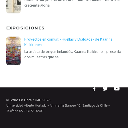
creciente gloria
EXPOSICIONES
Proyectos en común: «Huellas y Diálogos» de Kaarina
Kaikkonen
La artista de origen finlandés, Kaarina Kaikkonen, presenta
dos muestras que se
©
Letras En Línea / UAH
2026
Universidad Alberto Hurtado - Almirante Barroso 10, Santiago de Chile -
Teléfono 56 2 2692 0200