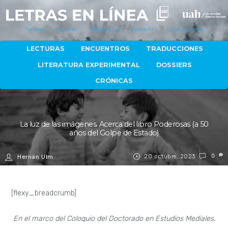
Portada
Autores
Artículos
Contacto
Quiénes Somos
LECTURAS
ENCUENTROS
TRADUCCIONES
LITERATURA EXPERIMENTAL
DOSSIERS
CRÓNICAS
La luz de las imágenes. Acerca del libro Poderosas (a 50
años del Golpe de Estado)
20 octubre, 2023
0
Hernán Ulm
[flexy_breadcrumb]
En el marco del Coloquio del Doctorado en Estudios Mediales,