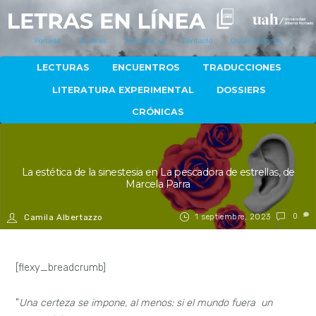
Portada
Autores
Artículos
Contacto
Quiénes Somos
LECTURAS
ENCUENTROS
TRADUCCIONES
LITERATURA EXPERIMENTAL
DOSSIERS
CRÓNICAS
La estética de la sinestesia en La pescadora de estrellas, de
Marcela Parra
1 septiembre, 2023
0
Camila Albertazzo
[flexy_breadcrumb]
”
Una certeza se impone, al menos: si el mundo fuera un