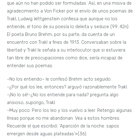
que aún no han podido ser formuladas. Así, en una misiva de
agradecimiento a Von Ficker por el envío de unos poemas de
Trakl, Ludwig Wittgenstein confiesa que aunque no los
entiende, el tono de su poesía lo deleita y seduce (99; 42n).
El poeta Bruno Brehm, por su parte, da cuenta de un
encuentro con Trakl a fines de 1913. Conversaban sobre la
libertad y Trakl le señala a su interlocutor que si estuviera
tan libre de preocupaciones como dice, sería incapaz de
entender sus poemas.
–No los entiendo– le confesó Brehm acto seguido.
–¿Por qué los lee, entonces? arguyó razonablemente Trakl.
–¡No lo sé!–¿No los entiende para nada? pregunta algo
ansioso, supongo, Trakl.
–Muy poco. Pero los leo y los vuelvo a leer. Retengo algunas
líneas porque no me abandonan. Vea a estos hombres.
Recuerde el que escribió: ‘Aparición de la noche: sapos
emergen desde aguas plateadas'»(36).