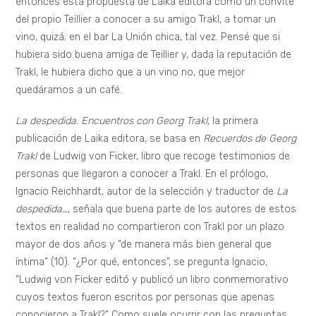
entonces esta propuesta de Laika editora como un convite
del propio Teillier a conocer a su amigo Trakl, a tomar un
vino, quizá; en el bar La Unión chica, tal vez. Pensé que si
hubiera sido buena amiga de Teillier y, dada la reputación de
Trakl, le hubiera dicho que a un vino no, que mejor
quedáramos a un café.
La despedida. Encuentros con Georg Trakl
, la primera
publicación de Laika editora, se basa en
Recuerdos de Georg
Trakl
de Ludwig von Ficker, libro que recoge testimonios de
personas que llegaron a conocer a Trakl. En el prólogo,
Ignacio Reichhardt, autor de la selección y traductor de
La
despedida…
, señala que buena parte de los autores de estos
textos en realidad no compartieron con Trakl por un plazo
mayor de dos años y “de manera más bien general que
íntima” (10). “¿Por qué, entonces”, se pregunta Ignacio,
“Ludwig von Ficker editó y publicó un libro conmemorativo
cuyos textos fueron escritos por personas que apenas
conocieron a Trakl?” Como suele ocurrir con las preguntas