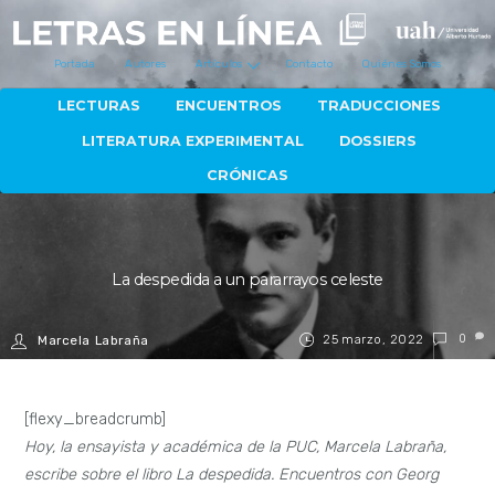
Portada
Autores
Artículos
Contacto
Quiénes Somos
LECTURAS
ENCUENTROS
TRADUCCIONES
LITERATURA EXPERIMENTAL
DOSSIERS
CRÓNICAS
La despedida a un pararrayos celeste
25 marzo, 2022
0
Marcela Labraña
[flexy_breadcrumb]
Hoy, la ensayista y académica de la PUC, Marcela Labraña,
escribe sobre el libro La despedida. Encuentros con Georg