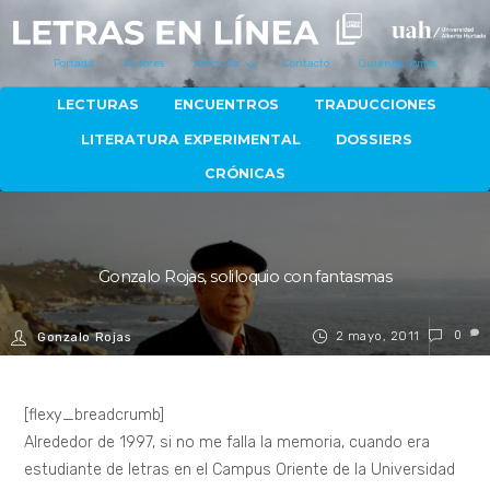
Portada
Autores
Artículos
Contacto
Quiénes Somos
LECTURAS
ENCUENTROS
TRADUCCIONES
LITERATURA EXPERIMENTAL
DOSSIERS
CRÓNICAS
Gonzalo Rojas, soliloquio con fantasmas
2 mayo, 2011
0
Gonzalo Rojas
[flexy_breadcrumb]
Alrededor de 1997, si no me falla la memoria, cuando era
estudiante de letras en el Campus Oriente de la Universidad