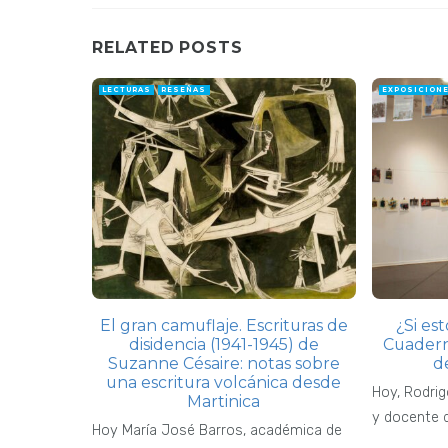
RELATED POSTS
LECTURAS
RESEÑAS
EXPOSICION
El gran camuflaje. Escrituras de
¿Si es
disidencia (1941-1945) de
Cuadern
Suzanne Césaire: notas sobre
d
una escritura volcánica desde
Hoy, Rodrig
Martinica
y docente d
Hoy María José Barros, académica de