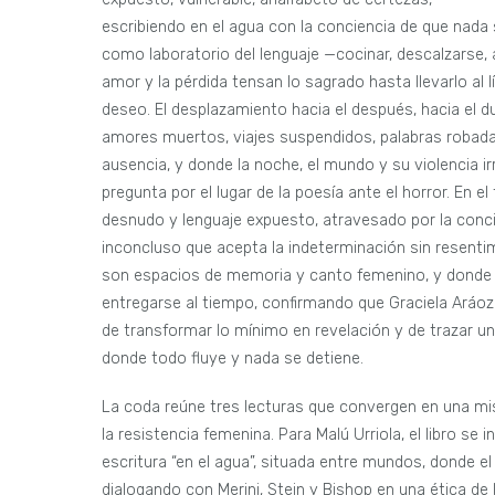
escribiendo en el agua con la conciencia de que nada s
como laboratorio del lenguaje —cocinar, descalzarse, a
amor y la pérdida tensan lo sagrado hasta llevarlo al l
deseo. El desplazamiento hacia el después, hacia el du
amores muertos, viajes suspendidos, palabras robadas
ausencia, y donde la noche, el mundo y su violencia 
pregunta por el lugar de la poesía ante el horror. En el
desnudo y lenguaje expuesto, atravesado por la concien
inconcluso que acepta la indeterminación sin resentim
son espacios de memoria y canto femenino, y donde l
entregarse al tiempo, confirmando que Graciela Aráoz
de transformar lo mínimo en revelación y de trazar u
donde todo fluye y nada se detiene.
La coda reúne tres lecturas que convergen en una m
la resistencia femenina. Para Malú Urriola, el libro se
escritura “en el agua”, situada entre mundos, donde el
dialogando con Merini, Stein y Bishop en una ética de la