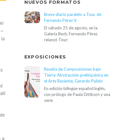
NUEVOS FORMATOS
Breve diario paralelo a Tour, de
Fernando Pérez V.
el
El sábado 25 de agosto, en la
 —
Galería Bech, Fernando Pérez
 la
relanzó Tour:
EXPOSICIONES
Reseña de Composiciones bajo
es
Tierra: Abstracción prehispánica en
el Arte Reciente, Gerardo Pulido
az
En edición bilingüe español/inglés,
llí
con prólogo de Paula Dittborn y una
serie
 de
e a