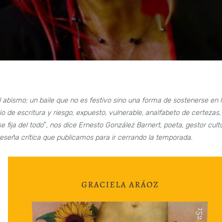
 abismo: un baile que no es festivo sino una forma de sostenerse en 
io de escritura y riesgo, expuesto, vulnerable, analfabeto de certezas,
 fija del todo
”
, nos dice Ernesto González Barnert, poeta, gestor cultu
eseña crítica que publicamos para ir cerrando la temporada.