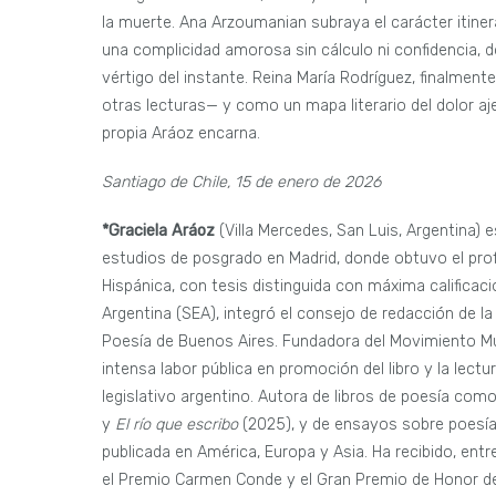
la muerte. Ana Arzoumanian subraya el carácter itiner
una complicidad amorosa sin cálculo ni confidencia, d
vértigo del instante. Reina María Rodríguez, finalmente
otras lecturas— y como un mapa literario del dolor aje
propia Aráoz encarna.
Santiago de Chile, 15 de enero de 2026
*Graciela Aráoz
(Villa Mercedes, San Luis, Argentina) e
estudios de posgrado en Madrid, donde obtuvo el profe
Hispánica, con tesis distinguida con máxima calificaci
Argentina (SEA), integró el consejo de redacción de la
Poesía de Buenos Aires. Fundadora del Movimiento Mun
intensa labor pública en promoción del libro y la lect
legislativo argentino. Autora de libros de poesía com
y
El río que escribo
(2025), y de ensayos sobre poesía 
publicada en América, Europa y Asia. Ha recibido, entr
el Premio Carmen Conde y el Gran Premio de Honor de l