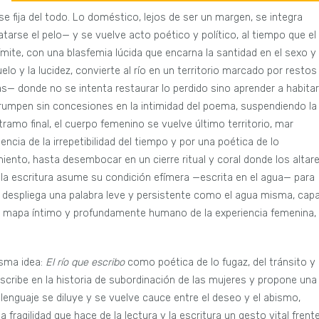
e fija del todo. Lo doméstico, lejos de ser un margen, se integra
tarse el pelo— y se vuelve acto poético y político, al tiempo que el
ímite, con una blasfemia lúcida que encarna la santidad en el sexo y 
elo y la lucidez, convierte al río en un territorio marcado por restos
— donde no se intenta restaurar lo perdido sino aprender a habitar
irrumpen sin concesiones en la intimidad del poema, suspendiendo la
 tramo final, el cuerpo femenino se vuelve último territorio, mar
cia de la irrepetibilidad del tiempo y por una poética de lo
iento, hasta desembocar en un cierre ritual y coral donde los altar
a escritura asume su condición efímera —escrita en el agua— para
 despliega una palabra leve y persistente como el agua misma, cap
n mapa íntimo y profundamente humano de la experiencia femenina, a
isma idea:
El río que escribo
como poética de lo fugaz, del tránsito y
 inscribe en la historia de subordinación de las mujeres y propone una
 lenguaje se diluye y se vuelve cauce entre el deseo y el abismo,
 fragilidad que hace de la lectura y la escritura un gesto vital frent