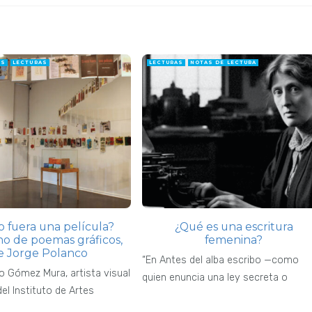
ES
LECTURAS
LECTURAS
NOTAS DE LECTURA
to fuera una película?
¿Qué es una escritura
o de poemas gráficos,
femenina?
e Jorge Polanco
“En Antes del alba escribo —como
o Gómez Mura, artista visual
quien enuncia una ley secreta o
el Instituto de Artes