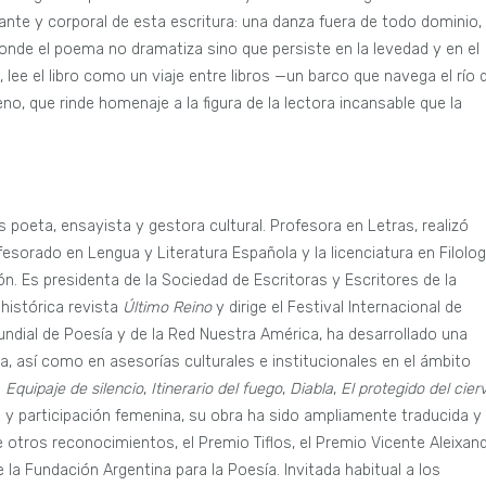
ante y corporal de esta escritura: una danza fuera de todo dominio,
onde el poema no dramatiza sino que persiste en la levedad y en el
, lee el libro como un viaje entre libros —un barco que navega el río 
no, que rinde homenaje a la figura de la lectora incansable que la
s poeta, ensayista y gestora cultural. Profesora en Letras, realizó
sorado en Lengua y Literatura Española y la licenciatura en Filolog
ón. Es presidenta de la Sociedad de Escritoras y Escritores de la
 histórica revista
Último Reino
y dirige el Festival Internacional de
dial de Poesía y de la Red Nuestra América, ha desarrollado una
ura, así como en asesorías culturales e institucionales en el ámbito
o
Equipaje de silencio
,
Itinerario del fuego
,
Diabla
,
El protegido del cier
y participación femenina, su obra ha sido ampliamente traducida y
e otros reconocimientos, el Premio Tiflos, el Premio Vicente Aleixand
a Fundación Argentina para la Poesía. Invitada habitual a los