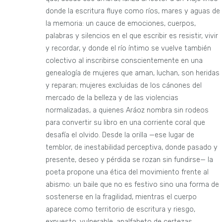
donde la escritura fluye como ríos, mares y aguas de
la memoria: un cauce de emociones, cuerpos,
palabras y silencios en el que escribir es resistir, vivir
y recordar, y donde el río íntimo se vuelve también
colectivo al inscribirse conscientemente en una
genealogía de mujeres que aman, luchan, son heridas
y reparan; mujeres excluidas de los cánones del
mercado de la belleza y de las violencias
normalizadas, a quienes Aráoz nombra sin rodeos
para convertir su libro en una corriente coral que
desafía el olvido. Desde la orilla —ese lugar de
temblor, de inestabilidad perceptiva, donde pasado y
presente, deseo y pérdida se rozan sin fundirse— la
poeta propone una ética del movimiento frente al
abismo: un baile que no es festivo sino una forma de
sostenerse en la fragilidad, mientras el cuerpo
aparece como territorio de escritura y riesgo,
expuesto, vulnerable, analfabeto de certezas,