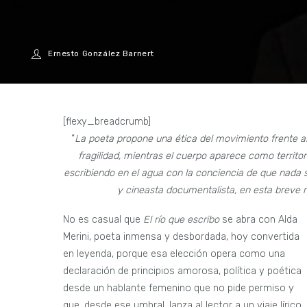
Ernesto González Barnert
[flexy_breadcrumb]
“
La poeta propone una ética del movimiento frente al
fragilidad, mientras el cuerpo aparece como territor
escribiendo en el agua con la conciencia de que nada se
y cineasta documentalista, en esta breve r
No es casual que
El río que escribo
se abra con Alda
Merini, poeta inmensa y desbordada, hoy convertida
en leyenda, porque esa elección opera como una
declaración de principios amorosa, política y poética
desde un hablante femenino que no pide permiso y
que, desde ese umbral, lanza al lector a un viaje lírico