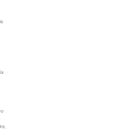
de
ía
vo
re,