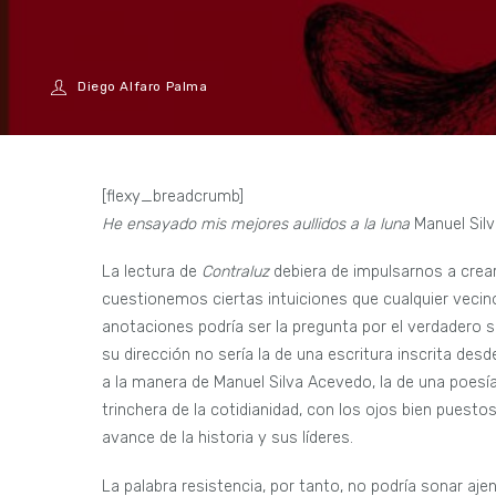
Diego Alfaro Palma
[flexy_breadcrumb]
He ensayado mis mejores aullidos a la luna
Manuel Silv
La lectura de
Contraluz
debiera de impulsarnos a crear
cuestionemos ciertas intuiciones que cualquier vecin
anotaciones podría ser la pregunta por el verdadero
su dirección no sería la de una escritura inscrita de
a la manera de Manuel Silva Acevedo, la de una poesía
trinchera de la cotidianidad, con los ojos bien puesto
avance de la historia y sus líderes.
La palabra resistencia, por tanto, no podría sonar aj