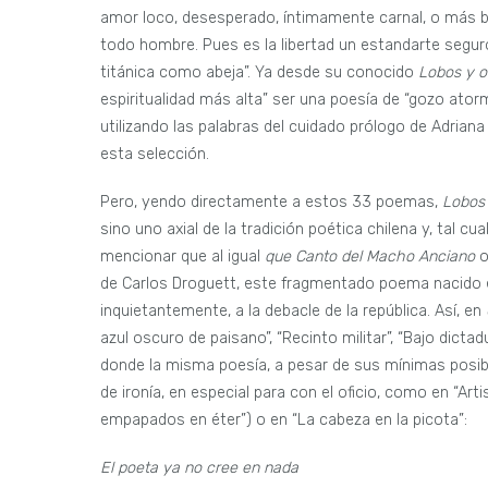
amor loco, desesperado, íntimamente carnal, o más bien
todo hombre. Pues es la libertad un estandarte seguro
titánica como abeja”. Ya desde su conocido
Lobos y o
espiritualidad más alta” ser una poesía de “gozo ator
utilizando las palabras del cuidado prólogo de Adrian
esta selección.
Pero, yendo directamente a estos 33 poemas,
Lobos 
sino uno axial de la tradición poética chilena y, tal cu
mencionar que al igual
que Canto del Macho Anciano
de Carlos Droguett, este fragmentado poema nacido e
inquietantemente, a la debacle de la república. Así, en
azul oscuro de paisano”, “Recinto militar”, “Bajo dictad
donde la misma poesía, a pesar de sus mínimas posibi
de ironía, en especial para con el oficio, como en “Art
empapados en éter”) o en “La cabeza en la picota”:
El poeta ya no cree en nada