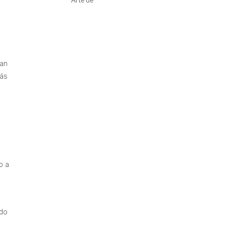
tan
zás
a
o a
ido