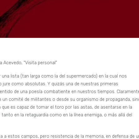
a Acevedo, “Visita personal”
 una lista (tan larga como la del supermercado) en la cual nos
o jure como absolutas. Y quizás una de nuestras primeras
 sentido de una poesía combatiente en nuestros tiempos. Clarament
sde un comité de militantes o desde su organismo de propaganda, sin
 que es capaz de tomar el toro por las astas, de asentarse en la
s tanto en la retaguardia como en la línea enemiga, o más allá del
ena a estos campos, pero resistencia de la memoria, en defensa de u