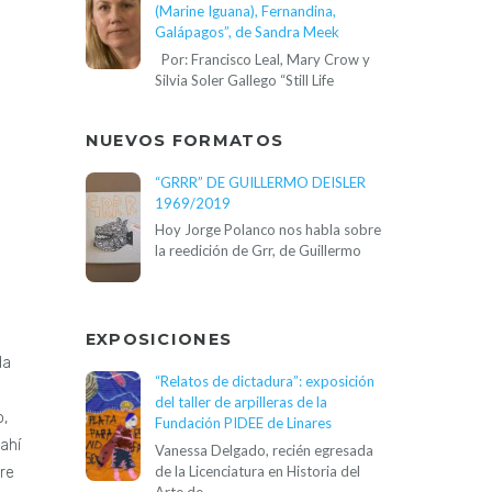
(Marine Iguana), Fernandina,
Galápagos”, de Sandra Meek
Por: Francisco Leal, Mary Crow y
Silvia Soler Gallego “Still Life
NUEVOS FORMATOS
“GRRR” DE GUILLERMO DEISLER
1969/2019
Hoy Jorge Polanco nos habla sobre
la reedición de Grr, de Guillermo
EXPOSICIONES
da
“Relatos de dictadura”: exposición
del taller de arpilleras de la
o,
Fundación PIDEE de Linares
ahí
Vanessa Delgado, recién egresada
de la Licenciatura en Historia del
bre
Arte de