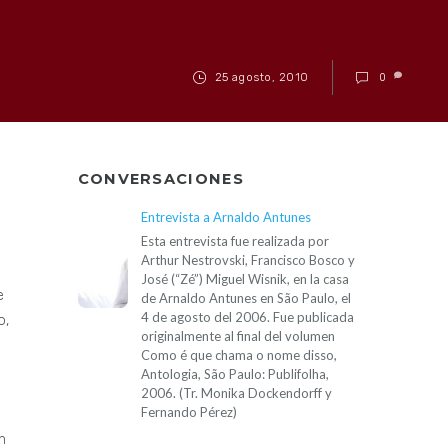
25 agosto, 2010
0
CONVERSACIONES
Entrevista a Arnaldo Antunes
Esta entrevista fue realizada por
Arthur Nestrovski, Francisco Bosco y
José (“Zé”) Miguel Wisnik, en la casa
e
de Arnaldo Antunes en São Paulo, el
4 de agosto del 2006. Fue publicada
o,
originalmente al final del volumen
Como é que chama o nome disso,
Antologia, São Paulo: Publifolha,
2006. (Tr. Monika Dockendorff y
Fernando Pérez)
n