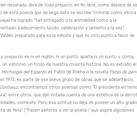
 desatado, libre de todo prejuicio, en fin, libre, como debiera de se
 de esta poesía que de larga data se escribe “criminal como víbora
vejas
ha logrado “tan entregado a la animalidad como a la
mentado, padecimiento lúcido, celebración y lamento a la vez”,
a Valdés preparado para esta edición y que es otro punto a favor de
y ovejas
no es ni un reglón, ni un punto aparte ni un punto y coma,
al, un vaticinio, un trozo de nuestra cruenta historia. No es extraño el
o
Morfología del Espanto
de Pablo de Rokha o la novela
Patas de perr
n 1972, es parte de ese breve grupo de obras que se adelantaron,
Contraluz
, encontramos otros poemas como “El presidente en tern
ura”, entre otros, que dan irritada cuenta de una estética de la derrot
lidades, combate. Pero esa actitud no deja de poseer un alto grado
ista de feria” (“Pasen señores a ver al poeta / que aspira algodones