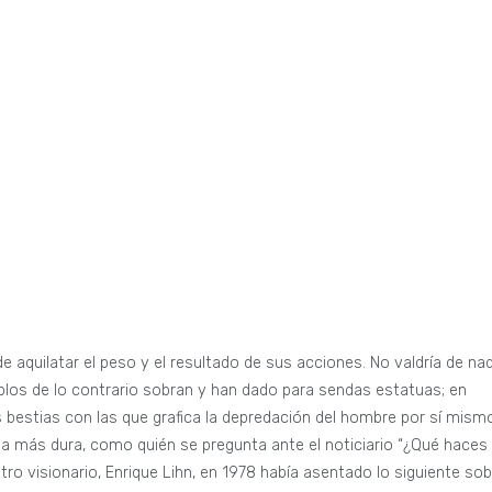
e aquilatar el peso y el resultado de sus acciones. No valdría de na
plos de lo contrario sobran y han dado para sendas estatuas; en
as bestias con las que grafica la depredación del hombre por sí mism
a más dura, como quién se pregunta ante el noticiario “¿Qué haces 
otro visionario, Enrique Lihn, en 1978 había asentado lo siguiente so