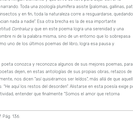
arrando. Toda una zoología plumífera asiste (palomas, gallinas, pat
s insectos y en fin, toda la naturaleza corre a resguardarse, quedando
cian nada a nadie”. Esa otra brecha es la de esa importante
etitud
Contraluz
y que en este poema logra una serenidad y una
ombre ni de la palabra misma, sino de un entorno que lo sobrepasa
omo uno de los últimos poemas del libro, logra esa pausa y
 el poeta conozca y reconozca algunos de sus mejores poemas, para
s poetas dejen, en estas antologías de sus propias obras, retazos de
mente, nos dicen “así quisiéramos ser leídos”, más allá de que aquel
 “He aquí los restos del desorden”. Alistarse en esta poesía exige p
etividad, entender que finalmente “Somos el amor que retorna
. Pág. 136.