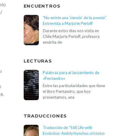
rlo
ENCUENTROS
 /
“No existe una ‘ciencia’ de la poesía”.
Entrevista a Marjorie Perloff
Durante estos días nos visita en
Chile Marjorie Perloff, profesora
emérita de
LECTURAS
o
Palabras para el lanzamiento de
«Pentaedro»
Entre las particularidades que tiene
o
el libro Pentaedro, que hoy
a,
presentamos, una
TRADUCCIONES
Traducción de “Still Life with
Evolution: Amblyrhynchus cristatus