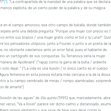
77”
[1]
: “La contrapartida de la inanidad de una palabra que se declara
o menos explícita, de un cierto poder de la palabra y de su mágica
e en el campo amoroso, ese otro campo de batalla, donde también
nterpela ante una debida pregunta: “Porque una mujer con precio es 
o entre sus brazos / una mujer gratis como el Sol y la Luna?”. Qui
e los pensadores utópicos, junto a Fourier, o junto a un poeta de l
e, no obstante caeríamos ante un error fatal, pues el hablante de
no un cartógrafo de sus conquistas. Su Terranova sería la mujer
manera de Apollinaire” (“rapaz como la garra de la búha / ardiente
solo dejar…” (“La vida es una ilusión / lo único cierto es el cuerpo
figura femenina en esta poesía estaría más cercana a la de la diosa
“Entro a tu campo sembrado de minas / rompo alambradas, sorprend
mpo de amarte”).
ivisión de las aguas” de
Día quinto
(1995) que, marcadamente, abre
imer verso, “Va a llover” parece ser dicho calmo y distanciado, asum
hiere ningún elemento y que sirve de llave para dejar correr la