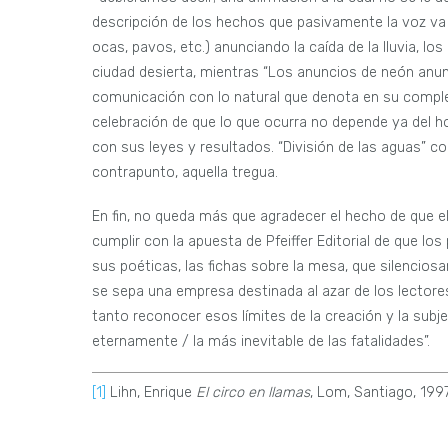
descripción de los hechos que pasivamente la voz va n
ocas, pavos, etc.) anunciando la caída de la lluvia, lo
ciudad desierta, mientras “Los anuncios de neón anun
comunicación con lo natural que denota en su compl
celebración de que lo que ocurra no depende ya del h
con sus leyes y resultados. “División de las aguas” c
contrapunto, aquella tregua.
En fin, no queda más que agradecer el hecho de que
cumplir con la apuesta de Pfeiffer Editorial de que lo
sus poéticas, las fichas sobre la mesa, que silenciosa
se sepa una empresa destinada al azar de los lectores:
tanto reconocer esos límites de la creación y la subj
eternamente / la más inevitable de las fatalidades”.
[1]
Lihn, Enrique
El circo en llamas
, Lom, Santiago, 1997