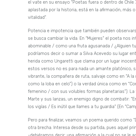
el vate en su ensayo “Poetas fuera o dentro de Chile 
aplastada por la historia, está en la afirmación, más 
vitalidad”.
Potencia e impotencia que también pueden observars
se busca cambiar la vida. En “Mujeres” el poeta nos i
abominable / como una fruta agusanada / ¿Alguien tuv
podríamos decir o sumar a Silva Acevedo su lugar entr
herida como Ungaretti que clama por un lugar inocent
estos versos no es para nada un amante platónico, si
vibrante, la compañera de ruta, salvaje como en “A la 
como la loba en celo”) o la verdad única como en “Con 
femenino / con sus volubles formas planetarias”). La 
Marte y sus lanzas, un enemigo digno de combatir: 
los vigías / Es inútil que llames a tu guardia” (En “Ca
Pero para finalizar, veamos un poema querido como “D
otra brecha. Interesa desde su partida, pues aquel pr
-debiéramos decir; una afirmación a la cual no se le ad