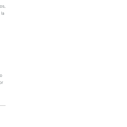
os,
 la
lo
or