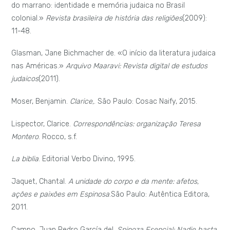
Campo, Juan Pedro García del.
Spinoza Esencial: Nadie hasta
ahora, ha determinado lo que puede un cuerpo
.
Editorial
Montesinos, 2012.
Vieira, Nelson H. «A expressão judaica na obra de Clarice
Lispector.»
Remate de Males
(1989): 207-209.
[1]
Para esto, véase entre otros estudios, “A expressão
judaica na obra de Clarice Lispector” de Nelson H. Vieira de
1988 o “Por linhas tortas: o judaísmo en Clarice Lispector”
de Berta Waldman de 2011.
[2]
Las comillas que encierran la palabra Dios, son originales
de la carta de Lispector.
[3]
Spinoza (1632-1677) fue un filósofo nacido en Holanda de