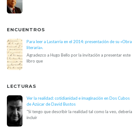
TRADUCCIONES
Jules Laforgue – Pierrot
En el libro L’Imitation de Notre-Dame la Lune, de Jules
Laforgue (1860-1887),
NUEVOS FORMATOS
La expresión del duelo: “Rondó para Beverly” de John e
Yves Berger
Desde el inicio de su carrera, John Berger ha desarrollado
una obra
EXPOSICIONES
“Marga” en siete escenas
Hoy, la investigadora de la UAH, María Teresa Johansson,