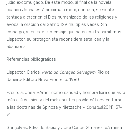
do marrano: identidade e memória judaica no Brasil
colonial.»
Revista brasileira de história das religiões
(2009):
11-48.
Glasman, Jane Bichmacher de. «O início da literatura judaica
nas Américas.»
Arquivo Maaravi: Revista digital de estudos
judaicos
(2011).
Moser, Benjamin.
Clarice,
. São Paulo: Cosac Naify, 2015.
Lispector, Clarice.
Correspondências: organização Teresa
Montero
. Rocco, s.f.
La biblia
. Editorial Verbo Divino, 1995.
Jaquet, Chantal.
A unidade do corpo e da mente: afetos,
ações e paixões em Espinosa
.
São Paulo: Autêntica Editora,
2011.