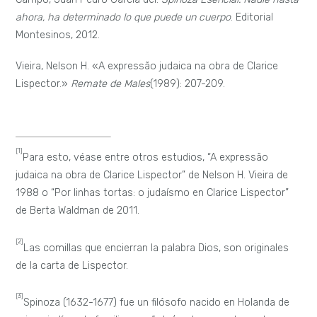
origen judío y de familia española/portuguesa. La mala
recepción por parte de sus coetáneos judíos a su filosofía,
lo llevó a ser excomulgado, debiendo vivir el resto de su vida
exiliado y apartado de la colonia judía holandesa.
Actualmente, es reconocido como un filósofo ateo.
Un poemario manipulable: «A la vuelta
de la rueda», de Christian Compagnon
Notas a partir de «Estrategia de salida»,
de Carlos Soto Román (Cuadro de Tiza,
2018)