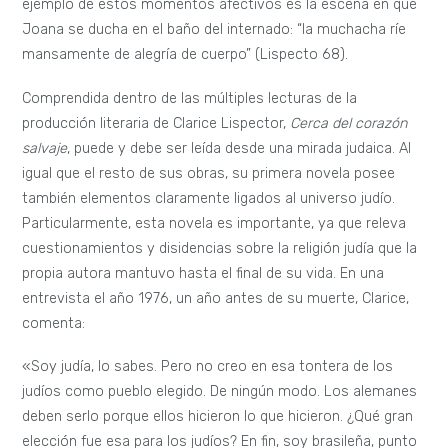
final» (Vieira 207).
Esta mirada
crítica sobre
problemáticas
judaicas, así como
plantea Benjamin Moser, pueden ser originadas por las
terroríficas experiencias que debió vivir su familia rumbo a
Brasil o también, de las víctimas de la Segunda Guerra
Mundial que Lispector, como voluntaria, socorrió en Italia. En
efecto, considero que la lectura judía de su obra desde un
punto de vista afectivo, ya que Lispector se nutrió de
algunas particularidades de la teoría spinocista en sus libros,
es esclarecedora si se quiere aproximar a la cuestión
migratoria y a la noción de
otredad
presente en su
producción literaria.
Lispector rescata la crítica extensa planteada por Spinoza a
la religión judío-cristiana y la materializa en esta novela,
haciendo que los personajes representen de alguna manera
las tensiones de las que habla el filósofo