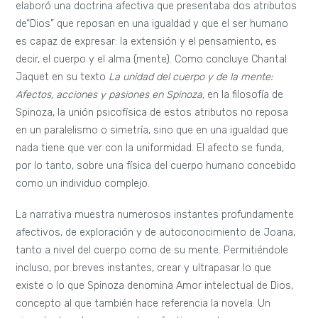
ejemplo de estos momentos afectivos es la escena en que
Joana se ducha en el baño del internado: “la muchacha ríe
mansamente de alegría de cuerpo” (Lispecto 68).
Comprendida dentro de las múltiples lecturas de la
producción literaria de Clarice Lispector,
Cerca del corazón
salvaje
, puede y debe ser leída desde una mirada judaica. Al
igual que el resto de
sus obras, su primera novela posee
también elementos claramente ligados al universo judío.
Particularmente, esta novela es importante, ya que releva
cuestionamientos y disidencias sobre la religión judía que la
propia autora mantuvo hasta el final de su vida. En una
entrevista el año 1976, un año antes de su muerte, Clarice,
comenta:
«Soy jud
ía, lo sabes. Pero no creo en esa tontera de los
judíos como pueblo elegido. De ningún modo. Los alemanes
deben serlo porque ellos hicieron lo que hicieron. ¿Qué gran
elección fue esa para los judíos? En fin, soy brasileña, punto