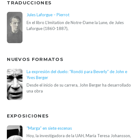
comparte con nosotros
©
Letras En Línea / UAH
2026
Universidad Alberto Hurtado - Almirante Barroso 10, Santiago de Chile -
Teléfono 56 2 2692 0200