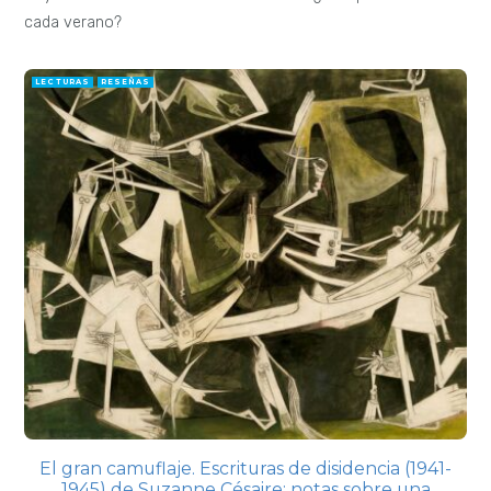
1945) de Suzanne Césaire: notas sobre una
escritura volcánica desde Martinica
Hoy María José Barros, académica de la Universidad Adolfo
Ibañez, reseña esta
EXPOSICIONES
LECTURAS