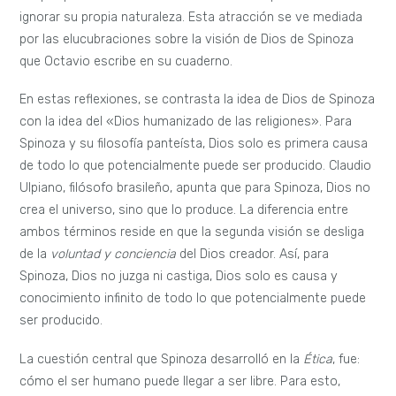
elaboró una doctrina afectiva que presentaba dos atributos
de“Dios” que reposan en una igualdad y que el ser humano
es capaz de expresar: la extensión y el pensamiento, es
decir, el cuerpo y el alma (mente). Como concluye Chantal
Jaquet en su texto
La unidad del cuerpo y de la mente:
Afectos, acciones y pasiones en Spinoza,
en la filosofía de
Spinoza, la unión psicofísica de estos atributos no reposa
en un paralelismo o simetría, sino que en una igualdad que
nada tiene que ver con la uniformidad. El afecto se funda,
por lo tanto, sobre una física del cuerpo humano concebido
como un individuo complejo.
La narrativa muestra numerosos instantes profundamente
afectivos, de exploración y de autoconocimiento de Joana,
tanto a nivel del cuerpo como de su mente. Permitiéndole
incluso, por breves instantes, crear y ultrapasar lo que
existe o lo que Spinoza denomina Amor intelectual de Dios,
concepto al que también hace referencia la novela. Un