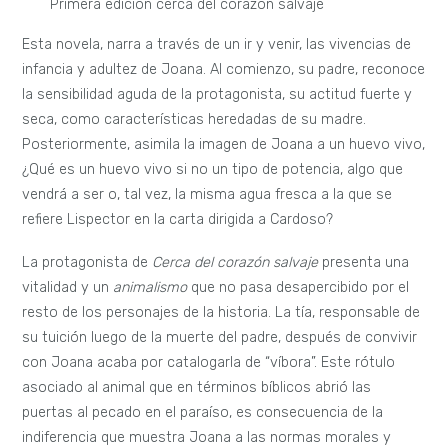
sociales, de las cuales incluso pareciera obtener placer al
transgredir.
Ya siendo adulta, Joana consigue mantener parcialmente
relaciones duraderas con otros personajes de la novela. Se
nos devela Octavio, esposo de Joana y, luego, la amante de
Octavio, Lidia. Hay que señalar que la figura de un triángulo
amoroso que involucra a la protagonista, atraviesa toda la
novela, siendo representado primero por el profesor, la mujer
del profesor y Joana y, después, representado por el
hombre, la mujer del hombre y Joana. De este modo, Joana
es figurada como un obstáculo entre estas relaciones
binarias, simbolizada como una rara o extranjera, esto
intensificado aún más, por su calidad de huérfana errante.
Dichas características podrían fácilmente extrapolarse a la
luz de nuestro asunto, y ser comprendidas como expresión
de la soledad y el abandono que sentía Clarice en tanto judía
inmigrante en territorio brasileño.