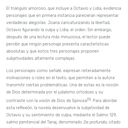
reiteradamente en el libro.
La referencia bíblica de origen hebraico representa el deseo
de alcanzar la absolución de los pecados del hombre a
través del perdón de Dios: “Desde el abismo clamo a ti,
Señor: ¡Señor, escucha mi voz!
[…]
Porque junto al señor está
su bondad, y la abundancia de sus liberaciones, y él liberará a
Israel de todas sus
culpas
”. De esta manera, en
Cerca del
corazón salvaje
, este rezo vendría a simbolizar el profundo
sentimiento de culpa que opera sobre Octávio. Sentimiento
que no le permite actuar con autonomía, manteniéndose
prisionero a causa de la superstición materializada en miedo
o “servidumbre voluntaria” (Ezcurdia 60).
Por esta fuerza externa que le impide actuar, Octavio se
instaura mayormente como un sujeto pasivo a lo largo de la
novela. Sin embargo, este personaje se siente intensamente
atraído por la impulsividad e instinto de Joana. Ella no
acepta pasivamente una serie de normas que la inclinan a