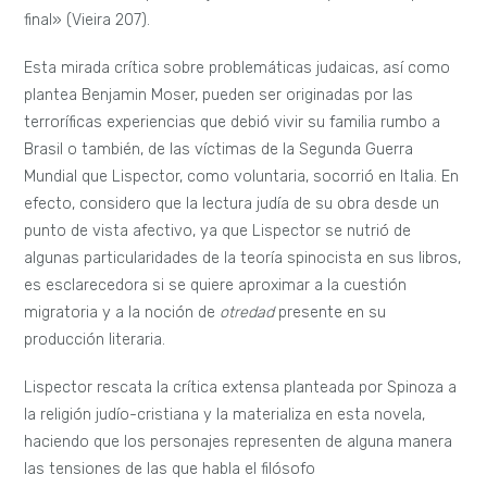
judío
excomulgado.
De este modo, al final de la novela
cuando Joana está
próxima a morir, confusa, se siente
tentada a creer en el Dios humanizado de las religiones y
evoca la oración del Salmo 129 múltiples veces. Sin
embargo, y es este el mensaje que pareciera transmitirnos
Lispector, su protagonista reconsidera esta idea y la
abandona.
Referencias bibliográficas
Lispector, Clarice.
Perto do Coração Selvagem
. Rio de
Janeiro: Editora Nova Fronteira, 1980.
Ezcurdia, José. «Amor como caridad y hombre libre que está
más allá del bien y del mal: apuntes problemáticos en torno
a las doctrinas de Spinoza y Nietzsche.»
Conatus
(2011): 57-
74.
Gonçalves, Edvaldo Sapia y Jose Carlos Gimenez. «A mesa