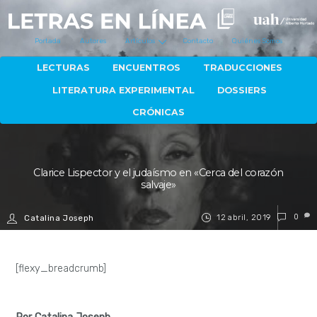
Portada
Autores
Artículos
Contacto
Quiénes Somos
LECTURAS
ENCUENTROS
TRADUCCIONES
LITERATURA EXPERIMENTAL
DOSSIERS
CRÓNICAS
Clarice Lispector y el judaísmo en «Cerca del corazón
salvaje»
12 abril, 2019
0
Catalina Joseph
[flexy_breadcrumb]