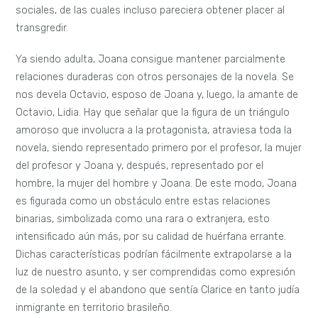
El triángulo amoroso, que incluye a Octavio y Lidia, evidencia
personajes que en primera instancia parecieran representar
verdaderas alegorías: Joana caricaturizando la libertad,
Octavio figurando la culpa y Lidia, el orden. Sin embargo,
después de una lectura más minuciosa, el lector puede
percibir que ningún personaje presenta características
absolutas y que estos tres personajes proponen
subjetividades altamente complejas.
Los personajes como señalé, expresan reiteradamente
inclinaciones o roles en el texto, que permiten a la autora
transmitir ciertas problemáticas. Una de estas es la noción
de Dios determinada por el judaísmo ortodoxo y su
[3]
contraste con la visión de Dios de Spinoza
. Para abordar
esta reflexión, la novela desenvuelve la subjetividad de
Octavio y su sentimiento de culpa, mediante el Salmo 129,
salmo penitencial del Tanaj, denominado
De profundis,
citado