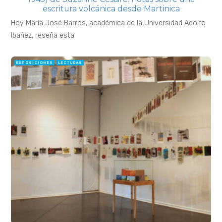
¿Si esto fuera una película? Cuaderno de
poemas gráficos, de Jorge Polanco
Hoy, Rodrigo Gómez Mura, artista visual y docente del
Instituto de Artes
DEJA UNA RESPUESTA
Tu dirección de correo electrónico no será publicada.
Los campos obligatorios están marcados con
*
COMENTARIO
*