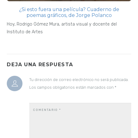
NOMBRE
*
CORREO ELECTRÓNICO
*
WEB
CONVERSACIONES
Gonzalo Rojas, soliloquio con fantasmas
Alrededor de 1997, si no me falla la memoria, cuando era