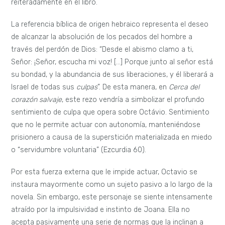
ignorar su propia naturaleza. Esta atracción se ve mediada
por las elucubraciones sobre la visión de Dios de Spinoza
que Octavio escribe en su cuaderno.
En estas reflexiones, se contrasta la idea de Dios de Spinoza
con la idea del «Dios humanizado de las religiones». Para
Spinoza y su filosofía panteísta, Dios solo es primera causa
de todo lo que potencialmente puede ser producido. Claudio
Ulpiano, filósofo brasileño, apunta que para Spinoza, Dios no
crea el universo, sino que lo produce. La diferencia entre
ambos términos reside en que la segunda visión se desliga
de la
voluntad y conciencia
del Dios creador. Así, para
Spinoza, Dios no juzga ni castiga, Dios solo es causa y
conocimiento infinito de todo lo que potencialmente puede
ser producido.
La cuestión central que Spinoza desarrolló en la
Ética
, fue:
cómo el ser humano puede llegar a ser libre. Para esto,