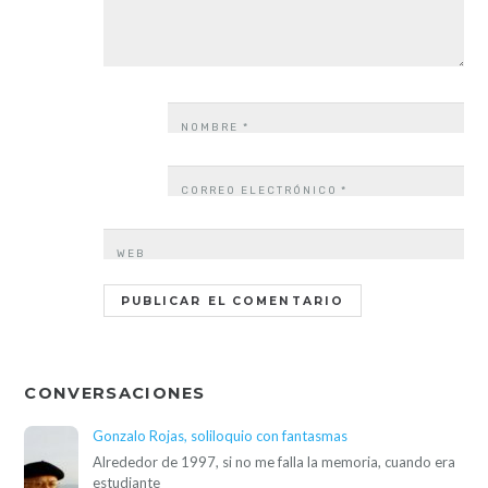
estudiante
ENCUENTROS
Para leer a Lastarria en el 2014: presentación de su «Obra
literaria».
Agradezco a Hugo Bello por la invitación a presentar este
libro que
LECTURAS
Ver la realidad: cotidianidad e imaginación en Dos Cubos
de Azúcar de David Bustos
“Si tengo que describir la realidad tal como la veo, debería
incluir