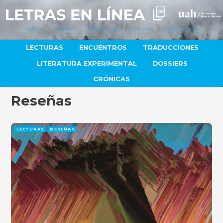
Portada
Autores
Artículos
Contacto
Quiénes Somos
LECTURAS
ENCUENTROS
TRADUCCIONES
LITERATURA EXPERIMENTAL
DOSSIERS
CRÓNICAS
Reseñas
LECTURAS
RESEÑAS